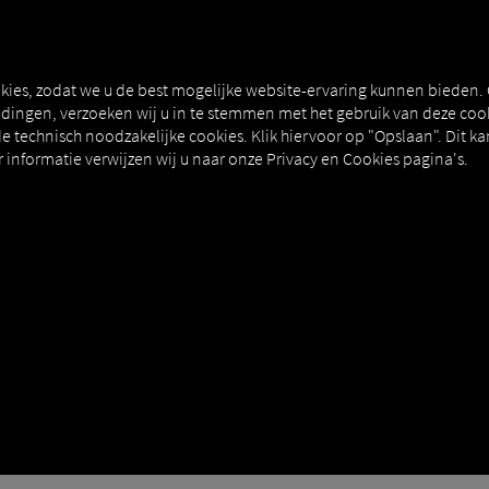
kies, zodat we u de best mogelijke website-ervaring kunnen bieden.
ingen, verzoeken wij u in te stemmen met het gebruik van deze cook
e technisch noodzakelijke cookies. Klik hiervoor op "Opslaan". Dit ka
ste navigatie
informatie verwijzen wij u naar onze Privacy en Cookies pagina's.
 communicatie via chat tussen platformgebruikers en gebruikers van 
en gehouden.