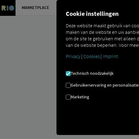
MARKETPLACE
OVERZICH
Cookie instellingen
Deze website maakt gebruik van coo
maken van de website en uw aanbied
om de site te gebruiken met alleen d
van de website beperken. Voor meer 
Privacy
|
Cookies
|
Imprint
Marketplace
Connectors
Co3 Conn
Technisch noodzakelijk
Gebruikerservaring en personalisatie
Marketing
CO3-ONBOAR