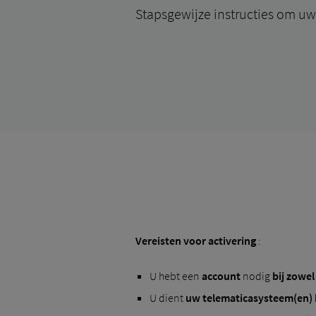
Stapsgewijze instructies om uw
Vereisten voor activering
:
U hebt een
account
nodig
bij zowel
U dient
uw telematicasysteem(en) b