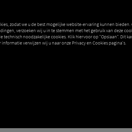
T
MAN DIGITALSERVICES
CONNECTORS
kies, zodat we u de best mogelijke website-ervaring kunnen bieden.
ingen, verzoeken wij u in te stemmen met het gebruik van deze cook
e technisch noodzakelijke cookies. Klik hiervoor op "Opslaan". Dit ka
informatie verwijzen wij u naar onze Privacy en Cookies pagina's.
ect
How to
DING