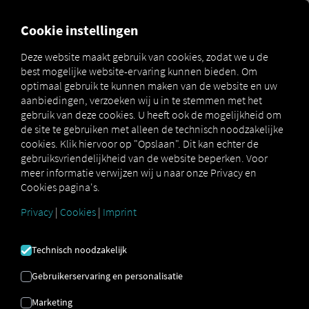
MARKETPLACE
OVERZICH
Cookie instellingen
Deze website maakt gebruik van cookies, zodat we u de
best mogelijke website-ervaring kunnen bieden. Om
Marketplace
Connectors
Idem Connect
optimaal gebruik te kunnen maken van de website en uw
aanbiedingen, verzoeken wij u in te stemmen met het
gebruik van deze cookies. U heeft ook de mogelijkheid om
de site te gebruiken met alleen de technisch noodzakelijke
cookies. Klik hiervoor op "Opslaan". Dit kan echter de
IDEM CONNECT
gebruiksvriendelijkheid van de website beperken. Voor
meer informatie verwijzen wij u naar onze Privacy en
Cookies pagina's.
Integratie van een externe provider
Privacy
|
Cookies
|
Imprint
Maakt u al gebruik van de diensten van
idem telematics GmbH
? Verbind uw
Technisch noodzakelijk
voertuigen dan direct met het
RIO
platform
en geef hun locatie weer op de
Gebruikerservaring en personalisatie
RIO kaart
. U heeft alleen een
RIO
account
Marketing
en minimaal één compatibel voertuig