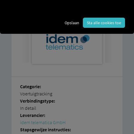
nodig
dat al actief is bij idem.
Opslaan
Sta alle cookies toe
Categorie:
Voertuigtracking
Verbindingstype:
In detail
Leverancier:
idem telematica GmbH
Stapsgewijze instructies: