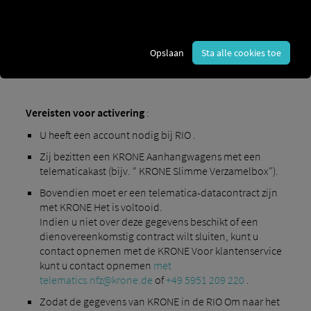
Opslaan
Sta alle cookies toe
Vereisten voor activering
:
U heeft een account nodig bij RIO .
Zij bezitten een KRONE Aanhangwagens met een
telematicakast (bijv. “ KRONE Slimme Verzamelbox").
Bovendien moet er een telematica-datacontract zijn
met KRONE Het is voltooid.
Indien u niet over deze gegevens beschikt of een
dienovereenkomstig contract wilt sluiten, kunt u
contact opnemen met de KRONE Voor klantenservice
kunt u contact opnemen
met
telematics.nfz@krone.de
of
+49 5951 209 220
.
Zodat de gegevens van KRONE in de RIO Om naar het