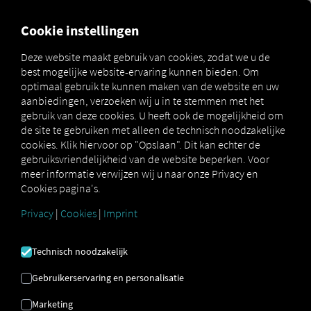
MARKETPLACE
OVERZICH
Cookie instellingen
Deze website maakt gebruik van cookies, zodat we u de
best mogelijke website-ervaring kunnen bieden. Om
Marketplace
Connectors
Krone Connect
How to
optimaal gebruik te kunnen maken van de website en uw
aanbiedingen, verzoeken wij u in te stemmen met het
gebruik van deze cookies. U heeft ook de mogelijkheid om
de site te gebruiken met alleen de technisch noodzakelijke
KRONE Telematica
cookies. Klik hiervoor op "Opslaan". Dit kan echter de
gebruiksvriendelijkheid van de website beperken. Voor
Onboarding
meer informatie verwijzen wij u naar onze Privacy en
Cookies pagina's.
Stapsgewijze instructies om uw
Privacy
|
Cookies
|
Imprint
aanhangwagens te personaliseren
met RIO verbinden.
Technisch noodzakelijk
Gebruikerservaring en personalisatie
Marketing