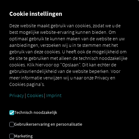
MARKETPLACE
OVERZICH
Cookie instellingen
Deze website maakt gebruik van cookies, zodat we u de
best mogelijke website-ervaring kunnen bieden. Om
Marketplace
Connectors
Man Connect
How to
optimaal gebruik te kunnen maken van de website en uw
aanbiedingen, verzoeken wij u in te stemmen met het
gebruik van deze cookies. U heeft ook de mogelijkheid om
de site te gebruiken met alleen de technisch noodzakelijke
MAN
cookies. Klik hiervoor op "Opslaan". Dit kan echter de
gebruiksvriendelijkheid van de website beperken. Voor
meer informatie verwijzen wij u naar onze Privacy en
VRACHTWAGEN
Cookies pagina's.
ONBOARDING
Privacy
|
Cookies
|
Imprint
Technisch noodzakelijk
Stapsgewijze instructies om uw
Gebruikerservaring en personalisatie
voertuigen uit te rusten met RIO
verbinden.
Marketing