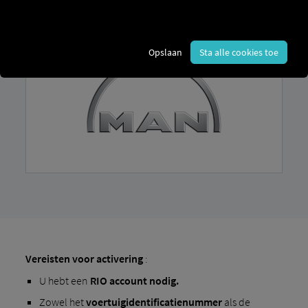
Opslaan
Sta alle cookies toe
Vereisten voor activering
:
U hebt een
RIO account nodig.
Zowel het
voertuigidentificatienummer
als de