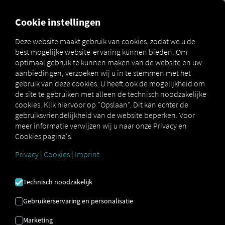
MARKETPLACE
OVERZICH
Cookie instellingen
Deze website maakt gebruik van cookies, zodat we u de
best mogelijke website-ervaring kunnen bieden. Om
Marketplace
Connectors
Renault Connect
How to
optimaal gebruik te kunnen maken van de website en uw
aanbiedingen, verzoeken wij u in te stemmen met het
gebruik van deze cookies. U heeft ook de mogelijkheid om
de site te gebruiken met alleen de technisch noodzakelijke
RENAULT
cookies. Klik hiervoor op "Opslaan". Dit kan echter de
gebruiksvriendelijkheid van de website beperken. Voor
meer informatie verwijzen wij u naar onze Privacy en
ONBOARDING
Cookies pagina's.
Privacy
|
Cookies
|
Imprint
Stapsgewijze instructies om uw
voertuigen uit te rusten met RIO
Technisch noodzakelijk
verbinden.
Gebruikerservaring en personalisatie
Marketing