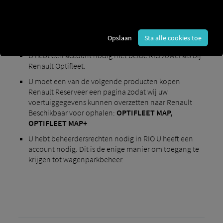
Opslaan
Sta alle cookies toe
Vereisten voor activering
:
U hebt een account nodig met beide RIO zowel als bij
Renault Optifleet.
U moet een van de volgende producten kopen
Renault Reserveer een pagina zodat wij uw
voertuiggegevens kunnen overzetten naar Renault
Beschikbaar voor ophalen:
OPTIFLEET MAP,
OPTIFLEET MAP+
U hebt beheerdersrechten nodig in RIO U heeft een
account nodig. Dit is de enige manier om toegang te
krijgen tot wagenparkbeheer.