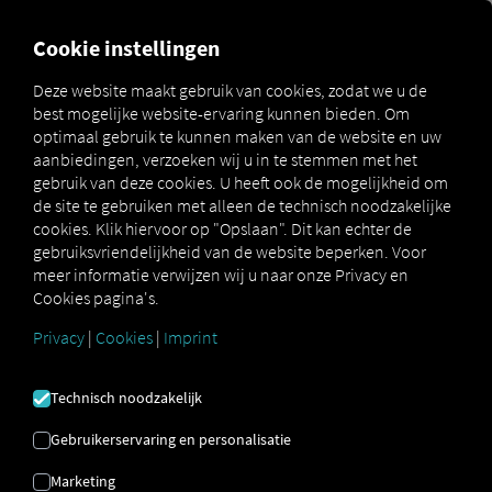
MARKETPLACE
OVERZICH
Cookie instellingen
Deze website maakt gebruik van cookies, zodat we u de
best mogelijke website-ervaring kunnen bieden. Om
Schmitz Cargobull
How
optimaal gebruik te kunnen maken van de website en uw
Marketplace
Connectors
Connect
to
aanbiedingen, verzoeken wij u in te stemmen met het
gebruik van deze cookies. U heeft ook de mogelijkheid om
de site te gebruiken met alleen de technisch noodzakelijke
cookies. Klik hiervoor op "Opslaan". Dit kan echter de
SCHMITZ CARGOBULL
gebruiksvriendelijkheid van de website beperken. Voor
meer informatie verwijzen wij u naar onze Privacy en
ONBOARDING
Cookies pagina's.
Privacy
|
Cookies
|
Imprint
Stapsgewijze instructies om uw
aanhangwagens te personaliseren
Technisch noodzakelijk
met RIO verbinden.
Gebruikerservaring en personalisatie
Marketing