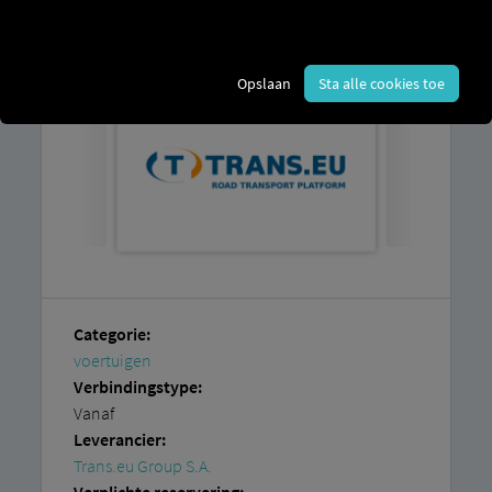
toegang tot het
RIO platform
en een
account bij
Trans.eu Group SA
.
Opslaan
Sta alle cookies toe
Categorie:
voertuigen
Verbindingstype:
Vanaf
Leverancier:
Trans.eu Group S.A.