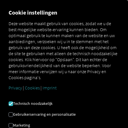
MARKETPLACE
OVERZICH
Cookie instellingen
Deze website maakt gebruik van cookies, zodat we u de
best mogelijke website-ervaring kunnen bieden. Om
Marketplace
Connectors
Trans.eu Platform Connect
optimaal gebruik te kunnen maken van de website en uw
aanbiedingen, verzoeken wij u in te stemmen met het
gebruik van deze cookies. U heeft ook de mogelijkheid om
de site te gebruiken met alleen de technisch noodzakelijke
cookies. Klik hiervoor op "Opslaan". Dit kan echter de
TRANS.EU PLATFORM
gebruiksvriendelijkheid van de website beperken. Voor
meer informatie verwijzen wij u naar onze Privacy en
CONNECT
Cookies pagina's.
Privacy
|
Cookies
|
Imprint
Integratie van een externe provider
Technisch noodzakelijk
Gebruikt u al producten van onze partner
Trans.eu Group SA
? Dan kunt u
deze
Gebruikerservaring en personalisatie
service uitbreiden met data uit onze
diensten
. Het enige wat u nodig heeft, is
Marketing