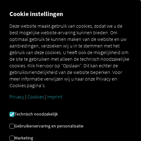
MARKETPLACE
OVERZICH
Cookie instellingen
Deze website maakt gebruik van cookies, zodat we u de
best mogelijke website-ervaring kunnen bieden. Om
Marketplace
Connectors
Webfleet Connect
optimaal gebruik te kunnen maken van de website en uw
aanbiedingen, verzoeken wij u in te stemmen met het
gebruik van deze cookies. U heeft ook de mogelijkheid om
de site te gebruiken met alleen de technisch noodzakelijke
cookies. Klik hiervoor op "Opslaan". Dit kan echter de
WEBFLEET VERBINDEN
gebruiksvriendelijkheid van de website beperken. Voor
meer informatie verwijzen wij u naar onze Privacy en
Cookies pagina's.
Integratie van een externe provider
Privacy
|
Cookies
|
Imprint
Heeft u een
Webfleet
LINK Box in uw
voertuig geïnstalleerd? Verbind de
Technisch noodzakelijk
betreffende voertuigen dan rechtstreeks
met het
RIO platform
en geef hun locaties
Gebruikerservaring en personalisatie
weer op de
RIO kaart
.
Marketing