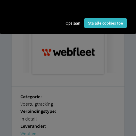
In onze stapsgewijze instructies leggen
we uit hoe u uw voertuigen eenvoudig
zelf kunt aansluiten.
Opslaan
Sta alle cookies toe
Categorie:
Voertuigtracking
Verbindingstype:
In detail
Leverancier:
Webfleet