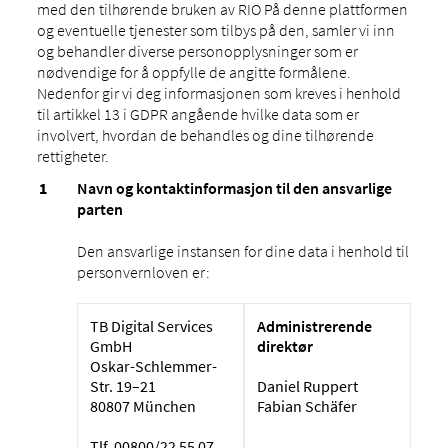
med den tilhørende bruken av RIO På denne plattformen
og eventuelle tjenester som tilbys på den, samler vi inn
og behandler diverse personopplysninger som er
nødvendige for å oppfylle de angitte formålene.
Nedenfor gir vi deg informasjonen som kreves i henhold
til artikkel 13 i GDPR angående hvilke data som er
involvert, hvordan de behandles og dine tilhørende
rettigheter.
Navn og kontaktinformasjon til den ansvarlige
parten
Den ansvarlige instansen for dine data i henhold til
personvernloven er:
TB Digital Services
Administrerende
GmbH
direktør
Oskar-Schlemmer-
Str. 19–21
Daniel Ruppert
80807 München
Fabian Schäfer
Tlf. 00800/22 55 07