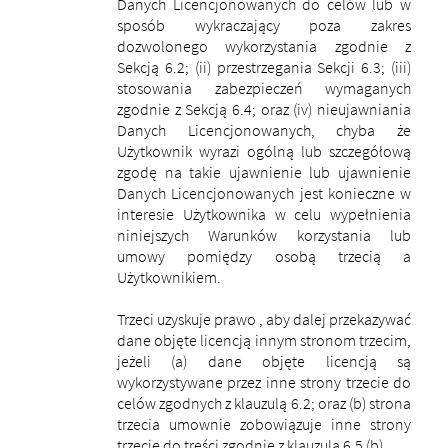
Danych Licencjonowanych do celów lub w
sposób wykraczający poza zakres
dozwolonego wykorzystania zgodnie z
Sekcją 6.2; (ii) przestrzegania Sekcji 6.3; (iii)
stosowania zabezpieczeń wymaganych
zgodnie z Sekcją 6.4; oraz (iv) nieujawniania
Danych Licencjonowanych, chyba że
Użytkownik wyrazi ogólną lub szczegółową
zgodę na takie ujawnienie lub ujawnienie
Danych Licencjonowanych jest konieczne w
interesie Użytkownika w celu wypełnienia
niniejszych Warunków korzystania lub
umowy pomiędzy osobą trzecią a
Użytkownikiem.
Trzeci uzyskuje prawo , aby dalej przekazywać
dane objęte licencją innym stronom trzecim,
jeżeli (a) dane objęte licencją są
wykorzystywane przez inne strony trzecie do
celów zgodnych z klauzulą ​​6.2; oraz (b) strona
trzecia umownie zobowiązuje inne strony
trzecie do treści zgodnie z klauzulą ​​6.5 (b).