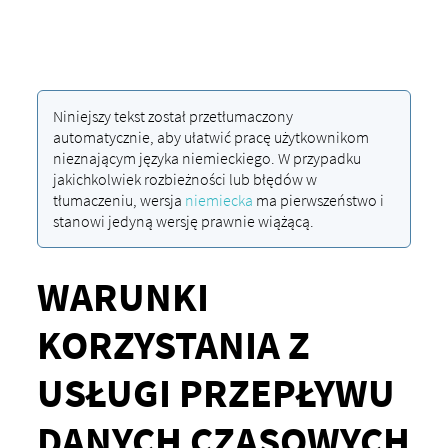
Niniejszy tekst został przetłumaczony
automatycznie, aby ułatwić pracę użytkownikom
nieznającym języka niemieckiego. W przypadku
jakichkolwiek rozbieżności lub błędów w
tłumaczeniu, wersja
niemiecka
ma pierwszeństwo i
stanowi jedyną wersję prawnie wiążącą.
WARUNKI
KORZYSTANIA Z
USŁUGI PRZEPŁYWU
DANYCH CZASOWYCH