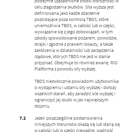
podejmie uzasadnione środki ostrożności w
celu złagodzenia skutków. Siła wyższa jest
definiowana jako każde zdarzenie
pozostające poza kontrolą TBDS, które
uniemożliwia TBDS, w całości lub w części,
wywiązanie się z jego zobowiązań, w tym
szkody spowodowane pożarem, powodzie,
strajki i zgodne z prawem lokauty, a także
zakłócenia w działalności lub zarządzenia
rządowe, których TBDS nie jest w stanie
przypisać. Obejmuje to również awarię. RIO
Platforma z powodu siły wyższej.
TBDS niezwłocznie powiadomi użytkownika
o wystąpieniu i ustaniu siły wyższej i dołoży
wszelkich starań, aby zaradzić sile wyższej i
ograniczyć jej skutki w jak największym
stopniu.
Jeżeli poszczególne postanowienia
niniejszych Warunków okażą się lub staną się
w całości lub w części nieważne, ważność