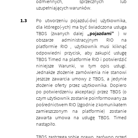
odmiennych, sprzecznych lub
uzupełniających warunków.
Po utworzeniu pojazdu(-ów) użytkownika,
dla którego(-ych) ma być świadczona usługa
TBDS (zwanych dalej
„pojazdami”
) w
obszarze administracyjnym RIO na
platformie RIO , użytkownik musi kliknąć
odpowiedni przycisk, aby zakupić usługę
TBDS Timed na platformie RIO i potwierdzić
niniejsze Warunki, w tym opis usługi.
Jednakże złożenie zamówienia nie stanowi
jeszcze zawarcia umowy z TBDS, a jedynie
złożenie oferty przez użytkownika. Dopiero
po potwierdzeniu akceptacji przez TBDS (o
czym użytkownik zostanie poinformowany za
pośrednictwem RIO (zgodnie z komunikatem
zamieszczonym na platformie) zostanie
zawarta umowa na usługę TBDS. Timed
nastąpiło.
TBDS zastrzega sobie prawo, zarówno przed