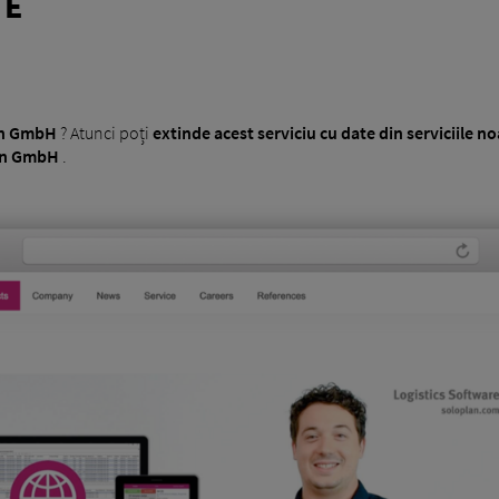
TE
an GmbH
? Atunci poți
extinde acest serviciu cu date din serviciile n
an GmbH
.