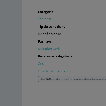
Categorie:
comenzi
Tip de conexiune:
Începând de la
Furnizor:
Soloplan GmbH
Rezervare obligatorie:
Geo
Flux de date geografice
Care RIO Necesitatea rezervării serviciului depinde de utilizarea datelor