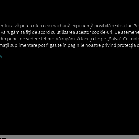
RE GENERALĂ
MAN DIGITALSERVICES
CONNECTORS
entru a vă putea oferi cea mai bună experiență posibilă a site-ului. Pe
s., vă rugăm să fiți de acord cu utilizarea acestor cookie-uri. De asemene
in punct de vedere tehnic. Vă rugăm să faceți clic pe „Salva”. Cu toat
ormații suplimentare pot fi găsite în paginile noastre privind protecția d
a