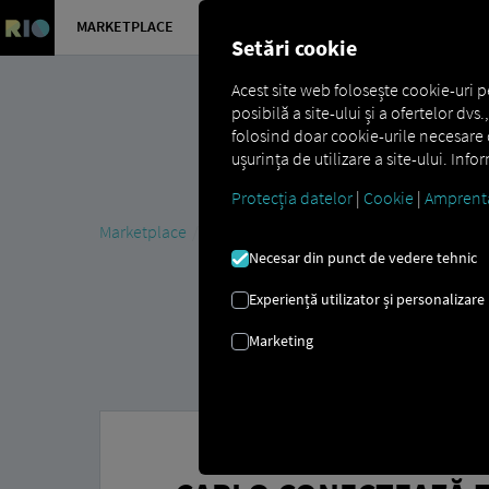
MARKETPLACE
PREZENTA
Setări cookie
Acest site web folosește cookie-uri p
posibilă a site-ului și a ofertelor dv
folosind doar cookie-urile necesare d
ușurința de utilizare a site-ului. Inf
Protecția datelor
|
Cookie
|
Amprent
Marketplace
Connectors
CarLo Connect
Necesar din punct de vedere tehnic
Experiență utilizator și personalizare
Marketing