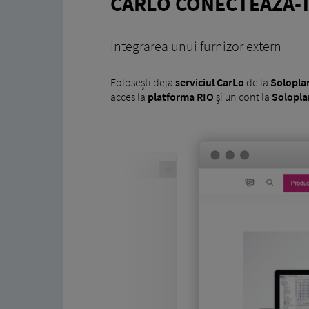
CARLO CONECTEAZĂ-
Integrarea unui furnizor extern
Folosești deja
serviciul CarLo
de la
Solopl
acces la
platforma RIO
și un cont la
Solopl