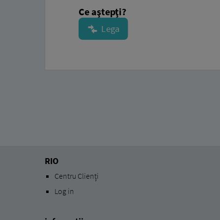
Ce aştepţi?
RIO
Centru Clienți
Log in