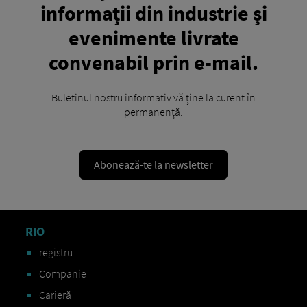
informații din industrie și
evenimente livrate
convenabil prin e-mail.
Buletinul nostru informativ vă ține la curent în
permanență.
Abonează-te la newsletter
RIO
registru
Companie
Carieră