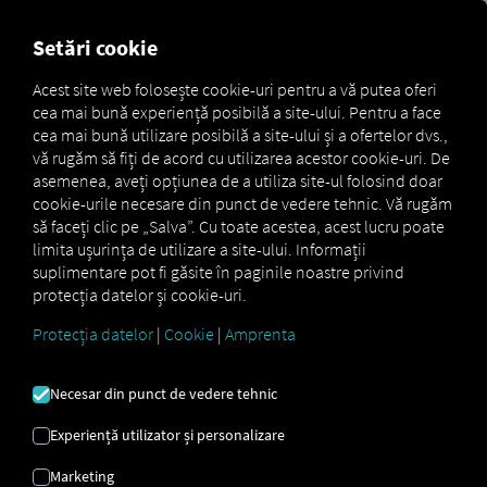
FOR CARRIERS
FOR SHIPPERS
FOR BUSINESS PART
Setări cookie
Acest site web folosește cookie-uri pentru a vă putea oferi
cea mai bună experiență posibilă a site-ului. Pentru a face
OPȚIUNI DE
cea mai bună utilizare posibilă a site-ului și a ofertelor dvs.,
vă rugăm să fiți de acord cu utilizarea acestor cookie-uri. De
CONTACT LA RIO
asemenea, aveți opțiunea de a utiliza site-ul folosind doar
cookie-urile necesare din punct de vedere tehnic. Vă rugăm
să faceți clic pe „Salva”. Cu toate acestea, acest lucru poate
limita ușurința de utilizare a site-ului. Informații
Contactați-ne direct.
suplimentare pot fi găsite în paginile noastre privind
protecția datelor și cookie-uri.
Protecția datelor
|
Cookie
|
Amprenta
Necesar din punct de vedere tehnic
Experiență utilizator și personalizare
Marketing