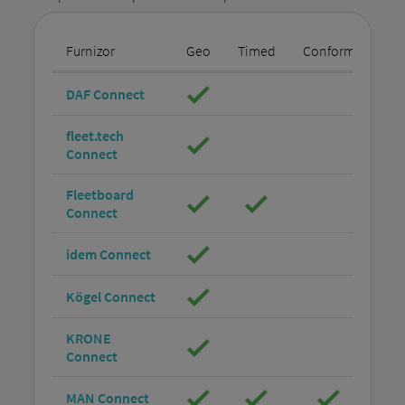
Furnizor
Geo
Timed
Conform
Per
DAF Connect
fleet.tech
Connect
Fleetboard
Connect
idem Connect
Kögel Connect
KRONE
Connect
MAN Connect