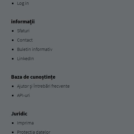
Log in
informaţii
Sfaturi
Contact
Buletin informativ
LinkedIn
Baza de cunoștințe
Ajutor și Întrebări frecvente
API-uri
Juridic
Imprima
Protecția datelor