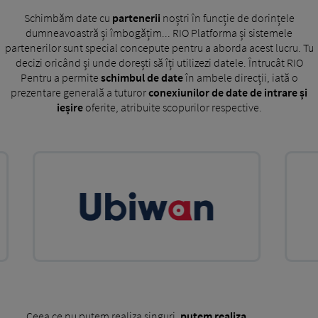
Schimbăm date cu
partenerii
noștri în funcție de dorințele
dumneavoastră și îmbogățim... RIO Platforma și sistemele
partenerilor sunt special concepute pentru a aborda acest lucru. Tu
decizi oricând și unde dorești să îți utilizezi datele. Întrucât RIO
Pentru a permite
schimbul de date
în ambele direcții, iată o
prezentare generală a tuturor
conexiunilor de date de intrare și
ieșire
oferite, atribuite scopurilor respective.
Ceea ce nu putem realiza singuri,
putem realiza