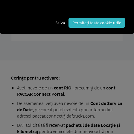
Salva
Permiteți toate cookie-urile
Cerințe pentru activare
:
Aveți nevoie de un
cont
RIO
, precum și de un
cont
PACCAR Connect Portal.
De asemenea, veți avea nevoie de un
Cont de Servicii
de Date,
pe care îl puteți solicita prin intermediul
adresei paccar.connect@daftrucks.com.
DAF solicită să fi rezervat
pachetul de date Locație și
kilometraj
pentru vehiculele dumneavoastră prin