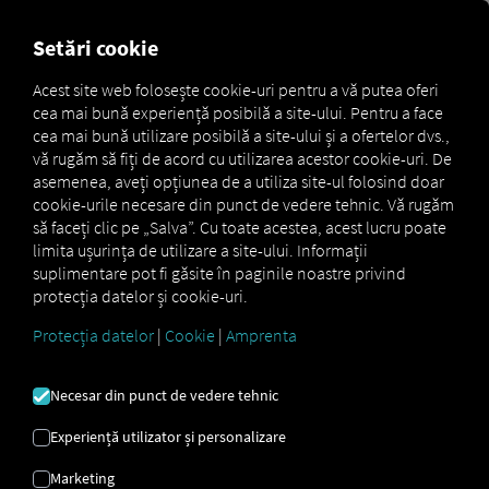
MARKETPLACE
PREZENTA
Setări cookie
Acest site web folosește cookie-uri pentru a vă putea oferi
cea mai bună experiență posibilă a site-ului. Pentru a face
Marketplace
Connectors
Daf Connect
How to
cea mai bună utilizare posibilă a site-ului și a ofertelor dvs.,
vă rugăm să fiți de acord cu utilizarea acestor cookie-uri. De
asemenea, aveți opțiunea de a utiliza site-ul folosind doar
cookie-urile necesare din punct de vedere tehnic. Vă rugăm
Integrare DAF
să faceți clic pe „Salva”. Cu toate acestea, acest lucru poate
limita ușurința de utilizare a site-ului. Informații
suplimentare pot fi găsite în paginile noastre privind
Instrucțiuni pas cu pas pentru
protecția datelor și cookie-uri.
tratarea vehiculelor dumneavoastră
Protecția datelor
|
Cookie
|
Amprenta
RIO a se conecta.
Necesar din punct de vedere tehnic
Experiență utilizator și personalizare
Marketing