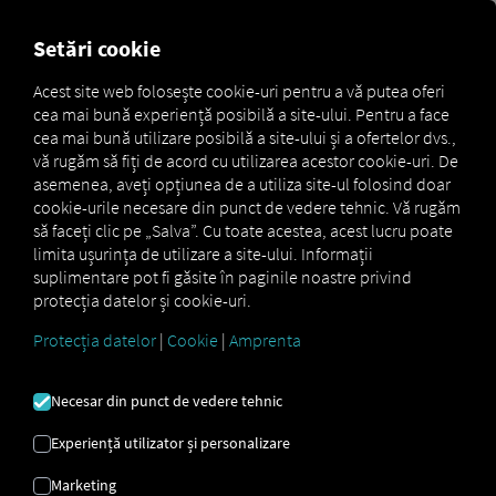
MARKETPLACE
PREZENTA
Setări cookie
Acest site web folosește cookie-uri pentru a vă putea oferi
cea mai bună experiență posibilă a site-ului. Pentru a face
Marketplace
Connectors
Idem Connect
How to
cea mai bună utilizare posibilă a site-ului și a ofertelor dvs.,
vă rugăm să fiți de acord cu utilizarea acestor cookie-uri. De
asemenea, aveți opțiunea de a utiliza site-ul folosind doar
cookie-urile necesare din punct de vedere tehnic. Vă rugăm
IDEM
să faceți clic pe „Salva”. Cu toate acestea, acest lucru poate
limita ușurința de utilizare a site-ului. Informații
suplimentare pot fi găsite în paginile noastre privind
INTEGRARE
protecția datelor și cookie-uri.
Protecția datelor
|
Cookie
|
Amprenta
Instrucțiuni pas cu pas pentru a vă
personaliza remorcile cu RIO a se
Necesar din punct de vedere tehnic
conecta.
Experiență utilizator și personalizare
Marketing