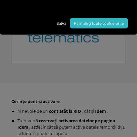
Salva
Permiteți toate cookie-urile
Cerințe pentru activare
:
Ai nevoie de un
cont
atât la RIO
, cât și
Idem
.
Trebuie
să rezervați activarea datelor pe pagina
Idem
, astfel încât să putem activa datele remorcii dvs.
la Idem îl poate recupera.