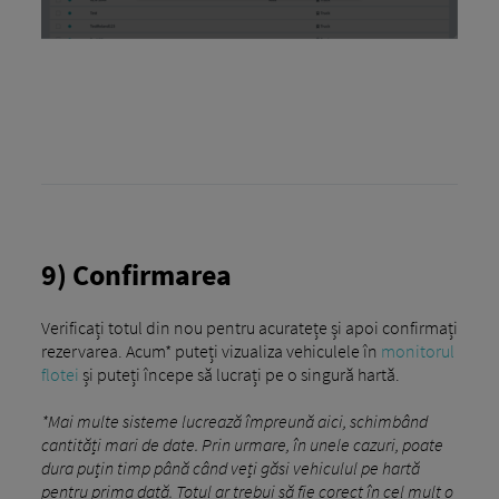
9) Confirmarea
Verificați totul din nou pentru acuratețe și apoi confirmați
rezervarea. Acum* puteți vizualiza vehiculele în
monitorul
flotei
și puteți începe să lucrați pe o singură hartă.
*Mai multe sisteme lucrează împreună aici, schimbând
cantități mari de date. Prin urmare, în unele cazuri, poate
dura puțin timp până când veți găsi vehiculul pe hartă
pentru prima dată. Totul ar trebui să fie corect în cel mult o