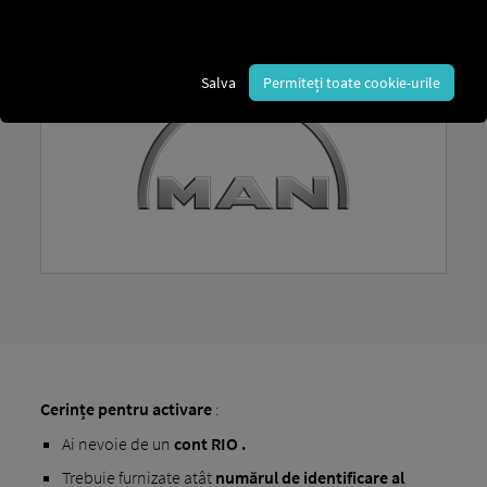
Salva
Permiteți toate cookie-urile
Cerințe pentru activare
:
Ai nevoie de un
cont RIO .
Trebuie furnizate atât
numărul de identificare al