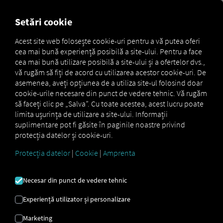
MARKETPLACE
PREZENTA
Setări cookie
Acest site web folosește cookie-uri pentru a vă putea oferi
cea mai bună experiență posibilă a site-ului. Pentru a face
Marketplace
Connectors
Man Connect
How to
cea mai bună utilizare posibilă a site-ului și a ofertelor dvs.,
vă rugăm să fiți de acord cu utilizarea acestor cookie-uri. De
asemenea, aveți opțiunea de a utiliza site-ul folosind doar
cookie-urile necesare din punct de vedere tehnic. Vă rugăm
MAN
să faceți clic pe „Salva”. Cu toate acestea, acest lucru poate
limita ușurința de utilizare a site-ului. Informații
suplimentare pot fi găsite în paginile noastre privind
ÎMBARCAREA
protecția datelor și cookie-uri.
CAMIOANELOR
Protecția datelor
|
Cookie
|
Amprenta
Necesar din punct de vedere tehnic
Instrucțiuni pas cu pas pentru a vă
Experiență utilizator și personalizare
echipa vehiculele cu RIO a se
conecta.
Marketing