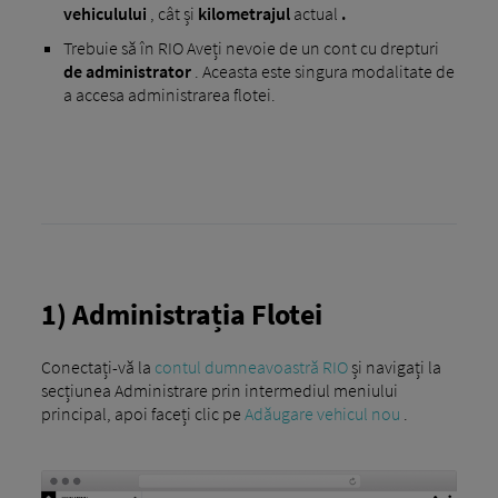
vehiculului
, cât și
kilometrajul
actual
.
Trebuie să în RIO Aveți nevoie de un cont cu drepturi
de administrator
. Aceasta este singura modalitate de
a accesa administrarea flotei.
1) Administrația Flotei
Conectați-vă la
contul dumneavoastră RIO
și navigați la
secțiunea Administrare prin intermediul meniului
principal, apoi faceți clic pe
Adăugare vehicul nou
.