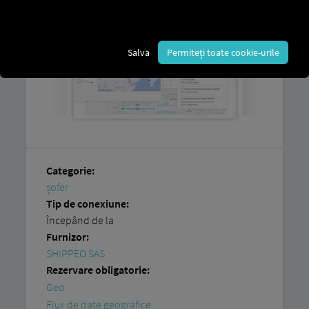
Salva
Permiteți toate cookie-urile
Categorie:
șofer
Tip de conexiune:
Începând de la
Furnizor:
SHIPPEO SAS
Rezervare obligatorie:
Geo
Flux de date geografice