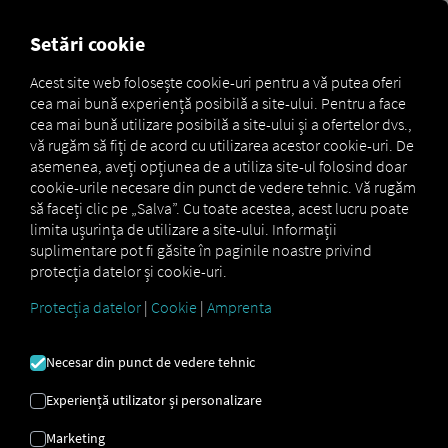
MARKETPLACE
PREZENTA
Setări cookie
Acest site web folosește cookie-uri pentru a vă putea oferi
cea mai bună experiență posibilă a site-ului. Pentru a face
Marketplace
Connectors
SHIPPEO Connect
cea mai bună utilizare posibilă a site-ului și a ofertelor dvs.,
vă rugăm să fiți de acord cu utilizarea acestor cookie-uri. De
asemenea, aveți opțiunea de a utiliza site-ul folosind doar
cookie-urile necesare din punct de vedere tehnic. Vă rugăm
să faceți clic pe „Salva”. Cu toate acestea, acest lucru poate
SHIPPEO CONNECT
limita ușurința de utilizare a site-ului. Informații
suplimentare pot fi găsite în paginile noastre privind
protecția datelor și cookie-uri.
Integrarea unui furnizor extern
Protecția datelor
|
Cookie
|
Amprenta
Folosești deja serviciile partenerului nostru
SHIPPEO SAS
? Atunci poți
extinde acest
Necesar din punct de vedere tehnic
serviciu cu date din serviciile noastre
. Tot
ce ai nevoie este acces la
platforma RIO
și
Experiență utilizator și personalizare
un cont la
SHIPPEO SAS
.
Marketing