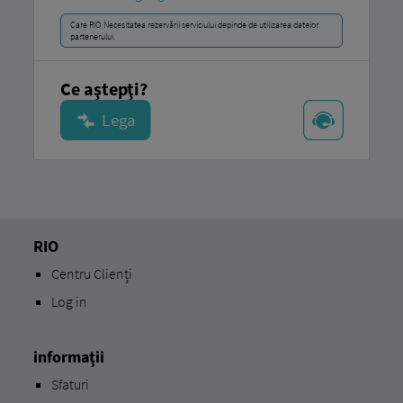
Care RIO Necesitatea rezervării serviciului depinde de utilizarea datelor
partenerului.
Ce aştepţi?
RIO
Centru Clienți
Log in
informaţii
Sfaturi