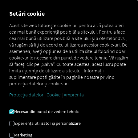
MARKETPLACE
PREZENTA
Setări cookie
Acest site web folosește cookie-uri pentru a vă putea oferi
cea mai bună experiență posibilă a site-ului. Pentru a face
Marketplace
Connectors
TX-TRAILERPULSE Connect
cea mai bună utilizare posibilă a site-ului și a ofertelor dvs.,
vă rugăm să fiți de acord cu utilizarea acestor cookie-uri. De
asemenea, aveți opțiunea de a utiliza site-ul folosind doar
cookie-urile necesare din punct de vedere tehnic. Vă rugăm
să faceți clic pe „Salva”. Cu toate acestea, acest lucru poate
TX-TRAILERPULSE
limita ușurința de utilizare a site-ului. Informații
suplimentare pot fi găsite în paginile noastre privind
CONECTEAZĂ-TE
protecția datelor și cookie-uri.
Protecția datelor
|
Cookie
|
Amprenta
Integrarea unui furnizor extern
Necesar din punct de vedere tehnic
Folosești
TX-TRAILERPULSE
de la partenerul
nostru
WABCO
? Atunci conectează-ți vehiculele
Experiență utilizator și personalizare
direct la
platforma RIO
și afișează-le locațiile pe
harta RIO
. Tot ce ai nevoie este un cont
RIO
și
Marketing