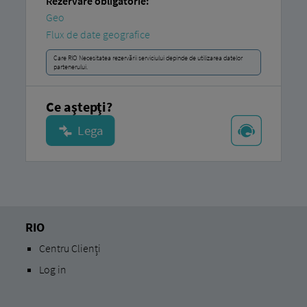
Rezervare obligatorie:
Geo
Flux de date geografice
Care RIO Necesitatea rezervării serviciului depinde de utilizarea datelor
partenerului.
Ce aştepţi?
RIO
Centru Clienți
Log in