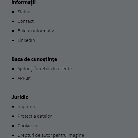
informaţii
Sfaturi
Contact
Buletin informativ
LinkedIn
Baza de cunoștințe
Ajutor și Întrebări frecvente
API-uri
Juridic
Imprima
Protecția datelor
Cookie-uri
Drepturi de autor pentru imagine