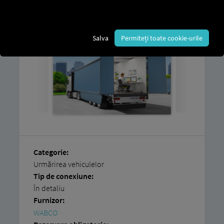
cel puțin un vehicul compatibil
deja activ pe TX-
TRAILERPULSE .
Salva
Permiteți toate cookie-urile
Categorie:
Urmărirea vehiculelor
Tip de conexiune:
În detaliu
Furnizor:
WABCO