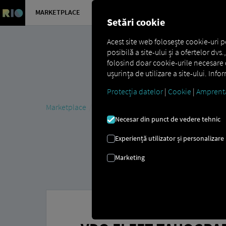
MARKETPLACE
PREZENTA
Setări cookie
Acest site web folosește cookie-uri p
posibilă a site-ului și a ofertelor dv
folosind doar cookie-urile necesare d
ușurința de utilizare a site-ului. Inf
Protecția datelor
|
Cookie
|
Amprent
Marketplace
Connectors
VDO Fleet Tachograph M
Necesar din punct de vedere tehnic
Experiență utilizator și personalizare
Marketing