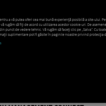
RE GENERALĂ
MAN DIGITALSERVICES
CONNECTORS
entru a vă putea oferi cea mai bună experiență posibilă a site-ului. Pe
s., vă rugăm să fiți de acord cu utilizarea acestor cookie-uri. De asemene
in punct de vedere tehnic. Vă rugăm să faceți clic pe „Salva”. Cu toat
ormații suplimentare pot fi găsite în paginile noastre privind protecția d
a
anagement Connect