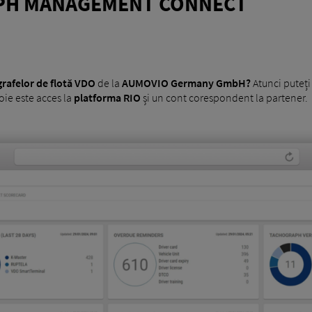
PH MANAGEMENT CONNECT
grafelor de flotă VDO
de la
AUMOVIO Germany GmbH?
Atunci puteț
oie este acces la
platforma RIO
și un cont corespondent la partener.