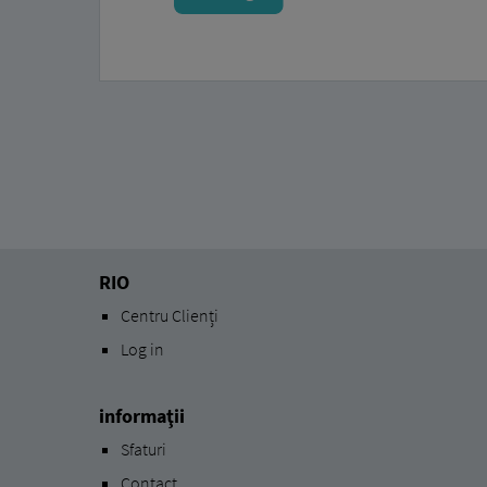
RIO
Centru Clienți
Log in
informaţii
Sfaturi
Contact