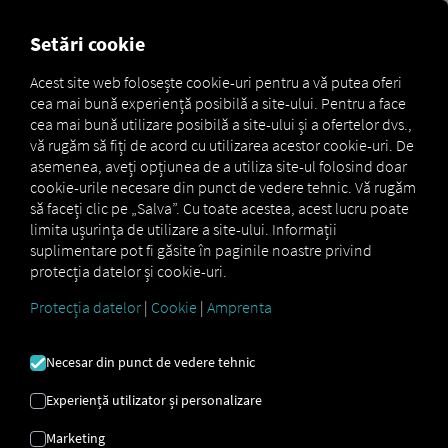
MARKETPLACE
PREZENTA
Setări cookie
Acest site web folosește cookie-uri pentru a vă putea oferi
cea mai bună experiență posibilă a site-ului. Pentru a face
Marketplace
Connectors
Volvo Connect
cea mai bună utilizare posibilă a site-ului și a ofertelor dvs.,
vă rugăm să fiți de acord cu utilizarea acestor cookie-uri. De
asemenea, aveți opțiunea de a utiliza site-ul folosind doar
cookie-urile necesare din punct de vedere tehnic. Vă rugăm
să faceți clic pe „Salva”. Cu toate acestea, acest lucru poate
VOLVO CONECTEAZĂ-TE
limita ușurința de utilizare a site-ului. Informații
suplimentare pot fi găsite în paginile noastre privind
protecția datelor și cookie-uri.
Integrarea unui furnizor extern
Protecția datelor
|
Cookie
|
Amprenta
Aveți vehicule
Volvo
în flota
dumneavoastră? Conectați-le direct la
Necesar din punct de vedere tehnic
platforma RIO
și afișați locațiile lor pe
harta RIO
. Tot ce aveți nevoie este un cont
Experiență utilizator și personalizare
RIO
și cel puțin un vehicul compatibil
.
Marketing