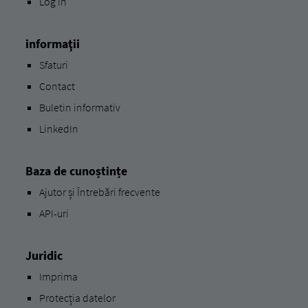
Log in
informaţii
Sfaturi
Contact
Buletin informativ
LinkedIn
Baza de cunoștințe
Ajutor și Întrebări frecvente
API-uri
Juridic
Imprima
Protecția datelor