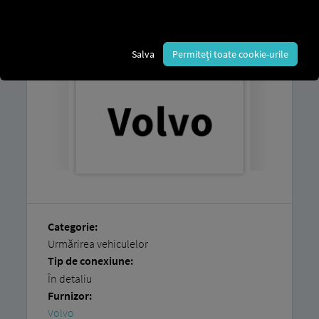
Puteți găsi o explicație despre cum să
vă
conectați ușor vehiculele
în
instrucțiunile
noastre pas cu pas.
Salva
Permiteți toate cookie-urile
Categorie:
Urmărirea vehiculelor
Tip de conexiune:
În detaliu
Furnizor:
Volvo