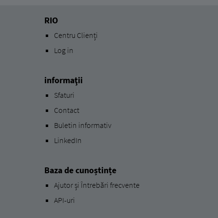
RIO
Centru Clienți
Log in
informaţii
Sfaturi
Contact
Buletin informativ
LinkedIn
Baza de cunoștințe
Ajutor și Întrebări frecvente
API-uri