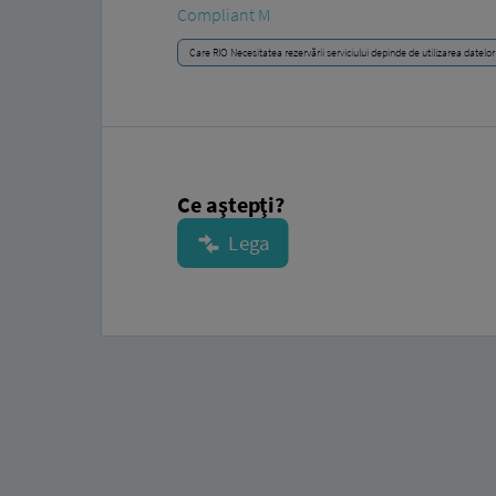
Compliant M
Care RIO Necesitatea rezervării serviciului depinde de utilizarea datelor
Ce aştepţi?