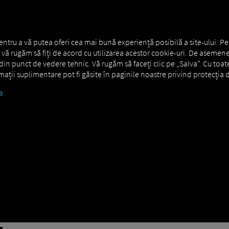
RE GENERALĂ
MAN DIGITALSERVICES
CONNECTORS
entru a vă putea oferi cea mai bună experiență posibilă a site-ului. Pe
s., vă rugăm să fiți de acord cu utilizarea acestor cookie-uri. De asemene
in punct de vedere tehnic. Vă rugăm să faceți clic pe „Salva”. Cu toat
ormații suplimentare pot fi găsite în paginile noastre privind protecția d
a