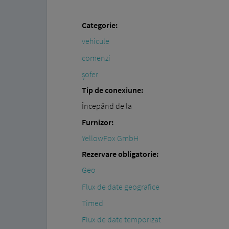
Categorie:
vehicule
comenzi
șofer
Tip de conexiune:
Începând de la
Furnizor:
YellowFox GmbH
Rezervare obligatorie:
Geo
Flux de date geografice
Timed
Flux de date temporizat