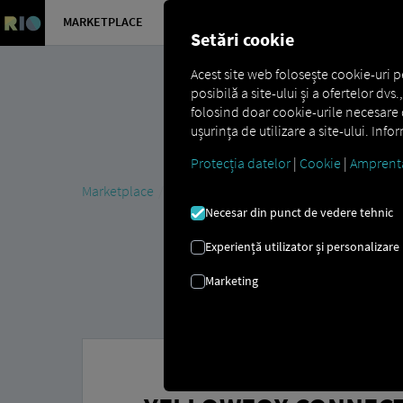
MARKETPLACE
PREZENTA
Setări cookie
Acest site web folosește cookie-uri p
posibilă a site-ului și a ofertelor dv
folosind doar cookie-urile necesare d
ușurința de utilizare a site-ului. Inf
Protecția datelor
|
Cookie
|
Amprent
Marketplace
Connectors
YellowFox Connect
Necesar din punct de vedere tehnic
Experiență utilizator și personalizare
Marketing