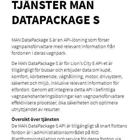
TJÄNSTER MAN
DATAPACKAGE S
MAN DataPackage S är en API-lösning som förser
vagnparksförvaltare med relevant information från
fordonen i deras vagnpark.
De MAN DataPackage S är för Lion’s City E API:et är
tillgängligt för bussar och erbjuder data om kupé,
komfort, körbeteende, väghållning, motor, drivsystem,
säkerhet och miljö, inklusive relevant information för
elfordon. Genom att integrera detta API i befintliga
vagnparkshanteringslösningar kan vagnparksförvaltare
effektivisera processer, öka säkerheten och optimera
utnyttjandet av resurser.
Översikt över tjänsten
De MAN DataPackage S API är tillgängligt så snart flottans
fordon är i administrationsområdet på RIO
Plattformsinstallation och service för dessa fordon via