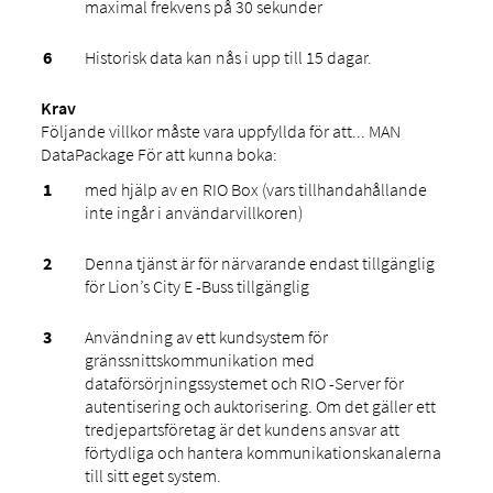
maximal frekvens på 30 sekunder
Historisk data kan nås i upp till 15 dagar.
Krav
Följande villkor måste vara uppfyllda för att... MAN
DataPackage För att kunna boka:
med hjälp av en RIO Box (vars tillhandahållande
inte ingår i användarvillkoren)
Denna tjänst är för närvarande endast tillgänglig
för Lion’s City E -Buss tillgänglig
Användning av ett kundsystem för
gränssnittskommunikation med
dataförsörjningssystemet och RIO -Server för
autentisering och auktorisering. Om det gäller ett
tredjepartsföretag är det kundens ansvar att
förtydliga och hantera kommunikationskanalerna
till sitt eget system.