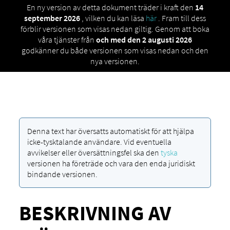
En ny version av detta dokument träder i kraft den
14
september 2026
, vilken du kan läsa
här
. Fram till dess
förblir versionen som visas nedan giltig. Genom att boka
våra tjänster från
och med den 2 augusti 2026
godkänner du både versionen som visas nedan och den
nya versionen.
Denna text har översatts automatiskt för att hjälpa
icke-tysktalande användare. Vid eventuella
avvikelser eller översättningsfel ska den
tyska
versionen ha företräde och vara den enda juridiskt
bindande versionen.
BESKRIVNING AV