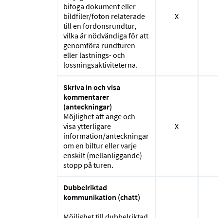
bifoga dokument eller
bildfiler/foton relaterade
X
till en fordonsrundtur,
vilka är nödvändiga för att
genomföra rundturen
eller lastnings- och
lossningsaktiviteterna.
Skriva in och visa
kommentarer
(anteckningar)
Möjlighet att ange och
visa ytterligare
X
information/anteckningar
om en biltur eller varje
enskilt (mellanliggande)
stopp på turen.
Dubbelriktad
kommunikation (chatt)
Möjlighet till dubbelriktad