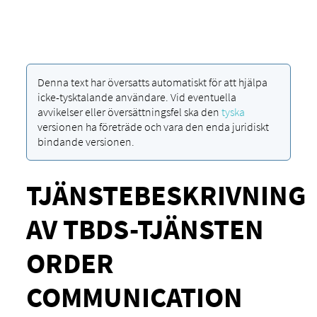
Denna text har översatts automatiskt för att hjälpa
icke-tysktalande användare. Vid eventuella
avvikelser eller översättningsfel ska den
tyska
versionen ha företräde och vara den enda juridiskt
bindande versionen.
TJÄNSTEBESKRIVNING
AV TBDS-TJÄNSTEN
ORDER
COMMUNICATION