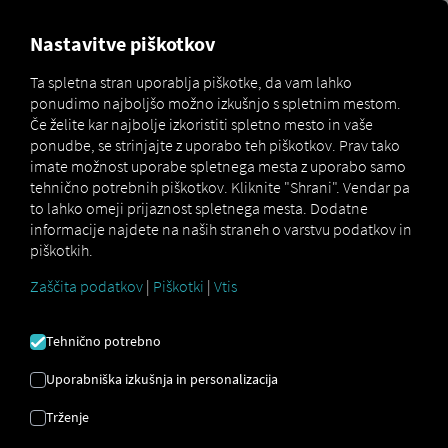
FOR CARRIERS
FOR SHIPPERS
FOR BUSINESS PART
Nastavitve piškotkov
Ta spletna stran uporablja piškotke, da vam lahko
ponudimo najboljšo možno izkušnjo s spletnim mestom.
Apps
Pocket Driver
Če želite kar najbolje izkoristiti spletno mesto in vaše
ponudbe, se strinjajte z uporabo teh piškotkov. Prav tako
imate možnost uporabe spletnega mesta z uporabo samo
tehnično potrebnih piškotkov. Kliknite "Shrani". Vendar pa
to lahko omeji prijaznost spletnega mesta. Dodatne
informacije najdete na naših straneh o varstvu podatkov in
piškotkih.
Zaščita podatkov
|
Piškotki
|
Vtis
Tehnično potrebno
Uporabniška izkušnja in personalizacija
Trženje