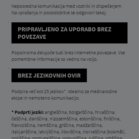
Neposredna komunikacija med vozniki in dispečerjem.
Na vprašanja in posodobitve se odgovori takoj.
PRIPRAVLJENO ZA UPORABO BREZ
POVEZAVE
Popolnoma delujoče tudi brez internetne povezave. Vse
pomembne informacije so vedno na voljo.
BREZ JEZIKOVNIH OVIR
Podpira več kot 25 jezikov*. Idealno za mednarodne
ekipe in nemoteno komunikacijo.
* Podprti jeziki:
angleščina, bolgarščina, hrvaščina,
češčina, danščina, nizozemščina, estonščina, finščina,
francoščina, nemščina, grščina, madžarščina,
italijanščina, latvijščina, litovščina, norveščina (bokmål),
poljščina, portugalščina, romunščina, ruščina, srbščina,