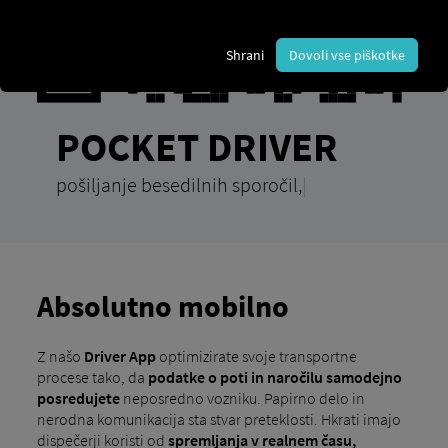
Shrani
Dovoli vse piškotke
POCKET DRIVER
pošiljanje besedilnih sporočil
|
Absolutno mobilno
Z našo
Driver App
optimizirate svoje transportne
procese tako, da
podatke o poti in naročilu samodejno
posredujete
neposredno vozniku. Papirno delo in
nerodna komunikacija sta stvar preteklosti. Hkrati imajo
dispečerji koristi od
spremljanja v realnem času,