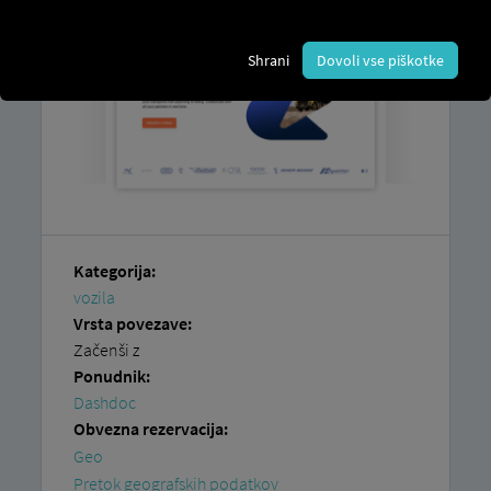
Shrani
Dovoli vse piškotke
Kategorija:
vozila
Vrsta povezave:
Začenši z
Ponudnik:
Dashdoc
Obvezna rezervacija:
Geo
Pretok geografskih podatkov