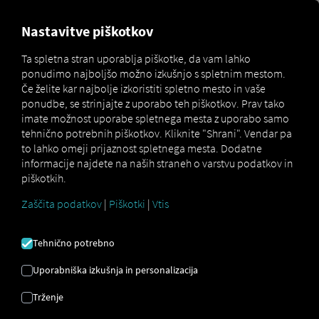
MARKETPLACE
PREGLED
Nastavitve piškotkov
Ta spletna stran uporablja piškotke, da vam lahko
ponudimo najboljšo možno izkušnjo s spletnim mestom.
Marketplace
Connectors
Dashdoc Connect
Če želite kar najbolje izkoristiti spletno mesto in vaše
ponudbe, se strinjajte z uporabo teh piškotkov. Prav tako
imate možnost uporabe spletnega mesta z uporabo samo
tehnično potrebnih piškotkov. Kliknite "Shrani". Vendar pa
to lahko omeji prijaznost spletnega mesta. Dodatne
DASHDOC POVEŽI SE
informacije najdete na naših straneh o varstvu podatkov in
piškotkih.
Zaščita podatkov
|
Piškotki
|
Vtis
Integracija zunanjega ponudnika
Ali že uporabljate storitve našega partnerja
Tehnično potrebno
Dashdoc
?
To storitev lahko razširite s
podatki iz naših storitev
. Potrebujete le
Uporabniška izkušnja in personalizacija
dostop do
platforme RIO
in račun
Trženje
Dashdoc
.