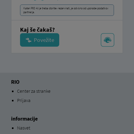
Kateri RIO Ali je treba storitev rezervirati, je odvisno od uporabe podatkov
partnerja.
Kaj še čakaš?
RIO
Center za stranke
Prijava
informacije
Nasvet