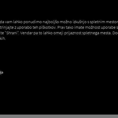
MAN DIGITALSERVICES
CONNECTORS
 da vam lahko ponudimo najboljšo možno izkušnjo s spletnim mestom. Č
strinjajte z uporabo teh piškotkov. Prav tako imate možnost uporab
ite "Shrani". Vendar pa to lahko omeji prijaznost spletnega mesta. D
kih.
ija
 za celoten vaš vozni park
– vse iz enega vira. To dosežemo 
avzdol in odkrijte našo ponudbo vmesnikov do zunanjih pon