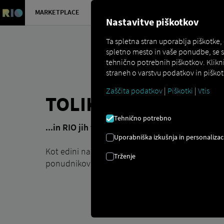
MARKETPLACE
PREGLED
Nastavitve piškotkov
Ta spletna stran uporablja piškotke,
spletno mesto in vaše ponudbe, se 
tehnično potrebnih piškotkov. Klikn
straneh o varstvu podatkov in piškot
Zaščita podatkov
|
Piškotki
|
Vtis
TOLIKO JIH JE ...
Tehnično potrebno
...in RIO jih vse povezuje!
Uporabniška izkušnja in personalizac
Kot edini na trgu ponuja RIO Ponujamo
rešitve
Trženje
ponudnikov na
platformi RIO
. Pomaknite se n