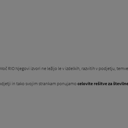
Moč RIO Njegovi izvori ne ležijo le v izdelkih, razvitih v podjetju, temve
odjetji in tako svojim strankam ponujamo
celovite rešitve za številn