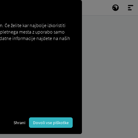
e želite kar najbolje izkoristiti
e spletnega mesta z uporabo samo
odatne informacije najdete na naših
z združevanjem številnih
udnikov.
Shrani
Dovoli vse piškotke