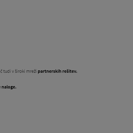
č tudi v široki mreži
partnerskih rešitev.
e naloge.