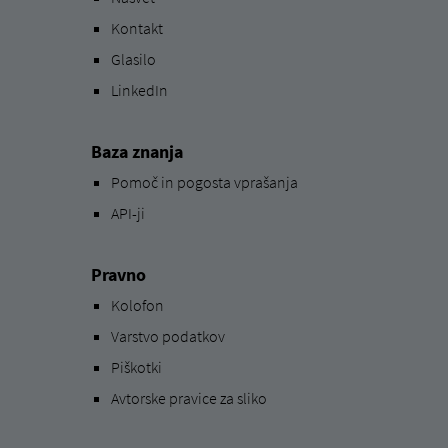
Kontakt
Glasilo
LinkedIn
Baza znanja
Pomoč in pogosta vprašanja
API-ji
Pravno
Kolofon
Varstvo podatkov
Piškotki
Avtorske pravice za sliko