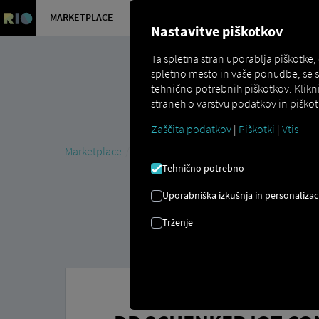
MARKETPLACE
PREGLED
Nastavitve piškotkov
Ta spletna stran uporablja piškotke,
spletno mesto in vaše ponudbe, se 
tehnično potrebnih piškotkov. Klikn
straneh o varstvu podatkov in piškot
Zaščita podatkov
|
Piškotki
|
Vtis
Marketplace
Connectors
DB Schenker Connect
Tehnično potrebno
Uporabniška izkušnja in personalizac
Trženje