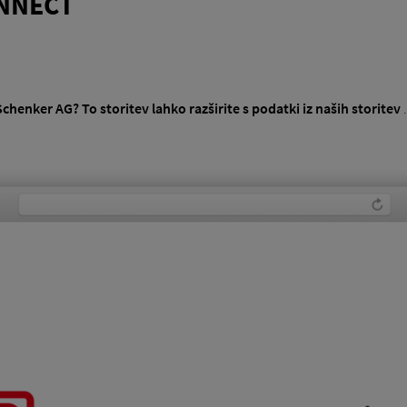
ONNECT
Schenker AG?
To storitev lahko razširite s podatki iz naših storitev
.