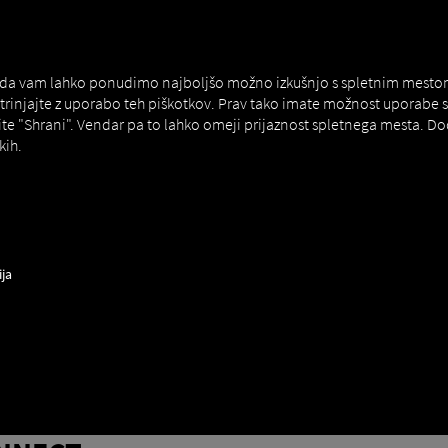
MAN DIGITALSERVICES
CONNECTORS
 da vam lahko ponudimo najboljšo možno izkušnjo s spletnim mestom. Č
strinjajte z uporabo teh piškotkov. Prav tako imate možnost uporab
ite "Shrani". Vendar pa to lahko omeji prijaznost spletnega mesta. D
kih.
ija