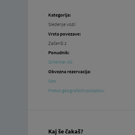
Kategorija:
Sledenje vozil
Vrsta povezave:
Začenši z
Ponudnik:
Schenker AG
Obvezna rezervacija:
Geo
Pretok geografskih podatkov
Kaj še čakaš?