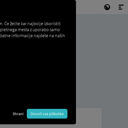
e želite kar najbolje izkoristiti
e spletnega mesta z uporabo samo
odatne informacije najdete na naših
Shrani
Dovoli vse piškotke