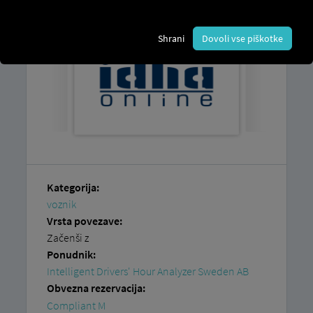
Shrani
Dovoli vse piškotke
Kategorija:
voznik
Vrsta povezave:
Začenši z
Ponudnik:
Intelligent Drivers' Hour Analyzer Sweden AB
Obvezna rezervacija:
Compliant M