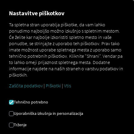
MARKETPLACE
PREGLED
Nastavitve piškotkov
Ta spletna stran uporablja piškotke, da vam lahko
ponudimo najboljšo možno izkušnjo s spletnim mestom.
Marketplace
Connectors
IDHA Connect
Če želite kar najbolje izkoristiti spletno mesto in vaše
ponudbe, se strinjajte z uporabo teh piškotkov. Prav tako
imate možnost uporabe spletnega mesta z uporabo samo
tehnično potrebnih piškotkov. Kliknite "Shrani". Vendar pa
to lahko omeji prijaznost spletnega mesta. Dodatne
IDHA CONNECT
informacije najdete na naših straneh o varstvu podatkov in
piškotkih.
Zaščita podatkov
|
Piškotki
|
Vtis
Integracija zunanjega ponudnika
Ali uporabljate
IDHA Online Service
Tehnično potrebno
podjetja
IDHA Sweden AB
?
To storitev
lahko izboljšate s podatki iz naših
Uporabniška izkušnja in personalizacija
storitev
. Potrebujete le dostop do
Trženje
platforme RIO
in račun pri
IDHA Sweden
AB
.