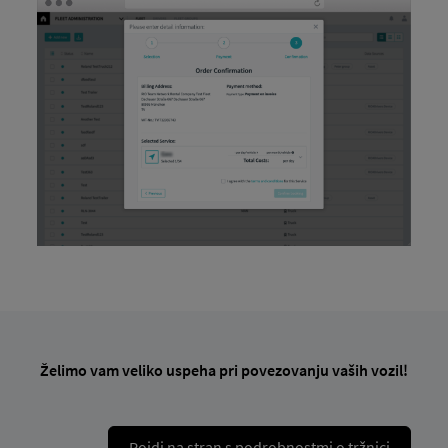
Želimo vam veliko uspeha pri povezovanju vaših vozil!
Pojdi na stran s podrobnostmi o tržnici