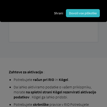
Shrani
Dovoli vse piškotke
Zahteve za aktivacijo
:
Potrebujete
račun
pri RIO
in
Kögel
.
Da lahko aktiviramo podatke o vašem priklopniku,
morate
na spletni strani Kögel rezervirati aktivacijo
podatkov
. Kögel ga lahko pridobi.
Potrebujete
skrbniške
pravice v RIO Potrebujete