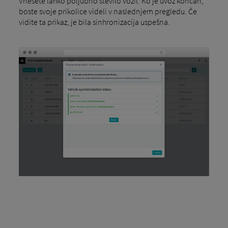
Vnesete lahko poljubno število vozil. Ko je uvoz končan,
boste svoje prikolice videli v naslednjem pregledu. Če
vidite ta prikaz, je bila sinhronizacija uspešna.