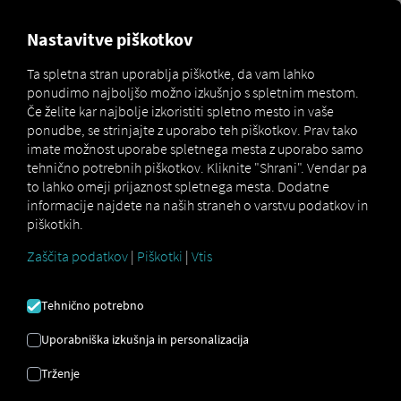
MARKETPLACE
PREGLED
Nastavitve piškotkov
Ta spletna stran uporablja piškotke, da vam lahko
ponudimo najboljšo možno izkušnjo s spletnim mestom.
Marketplace
Connectors
Koegel Connect
How to
Če želite kar najbolje izkoristiti spletno mesto in vaše
ponudbe, se strinjajte z uporabo teh piškotkov. Prav tako
imate možnost uporabe spletnega mesta z uporabo samo
tehnično potrebnih piškotkov. Kliknite "Shrani". Vendar pa
KÖGEL
to lahko omeji prijaznost spletnega mesta. Dodatne
informacije najdete na naših straneh o varstvu podatkov in
piškotkih.
UVAJANJE
Zaščita podatkov
|
Piškotki
|
Vtis
Navodila po korakih za prilagoditev
Tehnično potrebno
prikolic RIO povezati.
Uporabniška izkušnja in personalizacija
Trženje