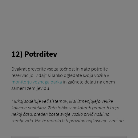
12) Potrditev
Dvakrat preverite vse za točnost in nato potrdite
rezervacijo. Zdaj* si lahko ogledate svoja vozila v
monitorju voznega parka
in začnete delati na enem
samem zemljevidu.
*Tukaj sodeluje več sistemov, ki si izmenjujejo velike
količine podatkov. Zato lahko v nekaterih primerih traja
nekaj časa, preden boste svoje vozilo prvič našli na
zemljevidu. Vse bi moralo biti pravilno najkasneje v eni uri.