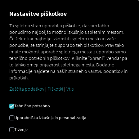
MARKETPLACE
PREGLED
Nastavitve piškotkov
Ta spletna stran uporablja piškotke, da vam lahko
ponudimo najboljšo možno izkušnjo s spletnim mestom.
Schwarzmueller
How
Če želite kar najbolje izkoristiti spletno mesto in vaše
Marketplace
Connectors
Connect
to
ponudbe, se strinjajte z uporabo teh piškotkov. Prav tako
imate možnost uporabe spletnega mesta z uporabo samo
tehnično potrebnih piškotkov. Kliknite "Shrani". Vendar pa
to lahko omeji prijaznost spletnega mesta. Dodatne
SCHWARZMÜLLER
informacije najdete na naših straneh o varstvu podatkov in
piškotkih.
UVAJANJE
Zaščita podatkov
|
Piškotki
|
Vtis
Tehnično potrebno
Navodila po korakih za prilagoditev
Uporabniška izkušnja in personalizacija
prikolic RIO povezati.
Trženje