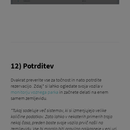
12) Potrditev
Dvakrat preverite vse za točnost in nato potrdite
rezervacijo. Zdaj* si lahko ogledate svoja vozila v
monitorju voznega parka
in začnete delati na enem
samem zemljevidu.
*Tukaj sodeluje več sistemov, ki si izmenjujejo velike
količine podatkov. Zato lahko v nekaterih primerih traja
nekaj časa, preden boste svoje vozilo prvič našli na
zemljevidu. Vse bi moralo biti pravilno najkasneje v eni uri.