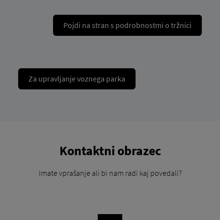
Pojdi na stran s podrobnostmi o tržnici
Za upravljanje voznega parka
Kontaktni obrazec
Imate vprašanje ali bi nam radi kaj povedali?