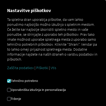
MARKETPLACE
PREGLED
Nastavitve piškotkov
Ta spletna stran uporablja piškotke, da vam lahko
ponudimo najboljšo možno izkušnjo s spletnim mestom.
Marketplace
Connectors
Ubiwan Connect
Če želite kar najbolje izkoristiti spletno mesto in vaše
ponudbe, se strinjajte z uporabo teh piškotkov. Prav tako
imate možnost uporabe spletnega mesta z uporabo samo
tehnično potrebnih piškotkov. Kliknite "Shrani". Vendar pa
to lahko omeji prijaznost spletnega mesta. Dodatne
UBISOFT CONNECT
informacije najdete na naših straneh o varstvu podatkov in
piškotkih.
Zaščita podatkov
|
Piškotki
|
Vtis
Integracija zunanjega ponudnika
Ali že uporabljate storitve
Ubiwan SAS
?
To
Tehnično potrebno
storitev lahko razširite s podatki iz naših
storitev
. Potrebujete le dostop do
Uporabniška izkušnja in personalizacija
platforme RIO
in račun
Ubiwan SAS
.
Trženje