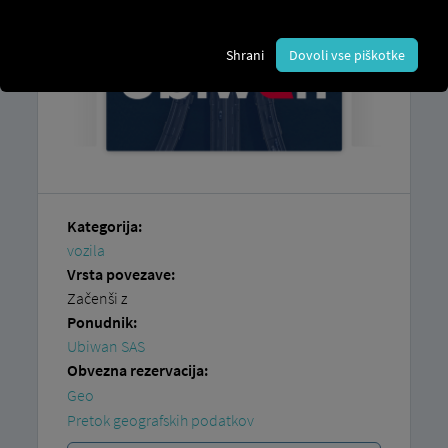
Shrani
Dovoli vse piškotke
Kategorija:
vozila
Vrsta povezave:
Začenši z
Ponudnik:
Ubiwan SAS
Obvezna rezervacija:
Geo
Pretok geografskih podatkov