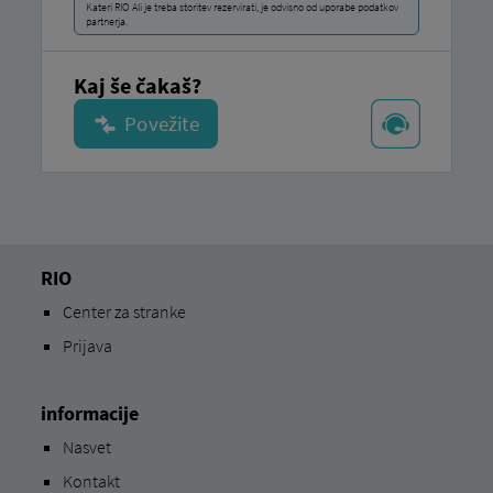
Kateri RIO Ali je treba storitev rezervirati, je odvisno od uporabe podatkov
partnerja.
Kaj še čakaš?
RIO
Center za stranke
Prijava
informacije
Nasvet
Kontakt