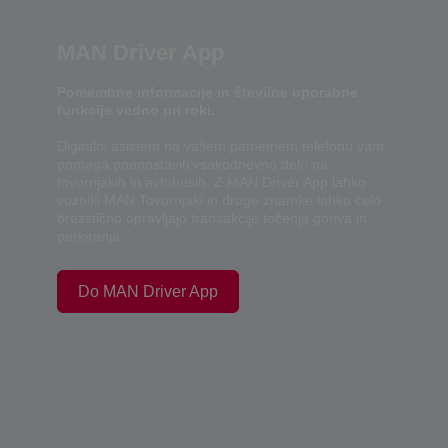
MAN Driver App
Pomembne informacije in številne uporabne
funkcije vedno pri roki.
Digitalni asistent na vašem pametnem telefonu vam
pomaga poenostaviti vsakodnevno delo na
tovornjakih in avtobusih. Z MAN Driver App lahko
vozniki MAN Tovornjaki in druge znamke lahko celo
brezstično opravljajo transakcije točenja goriva in
parkiranja.
Do MAN Driver App