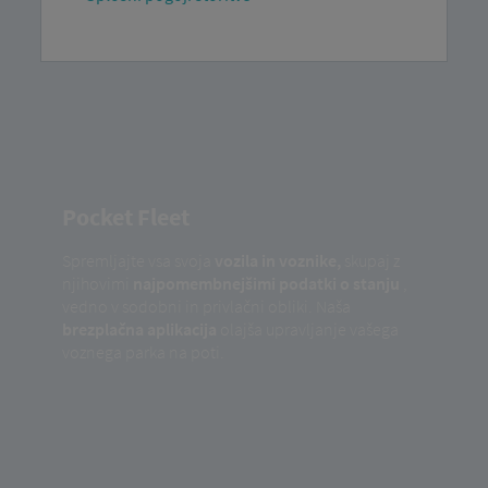
Pocket Fleet
Spremljajte vsa svoja
vozila in voznike,
skupaj z
njihovimi
najpomembnejšimi podatki o stanju
,
vedno v sodobni in privlačni obliki. Naša
brezplačna aplikacija
olajša upravljanje vašega
voznega parka na poti.