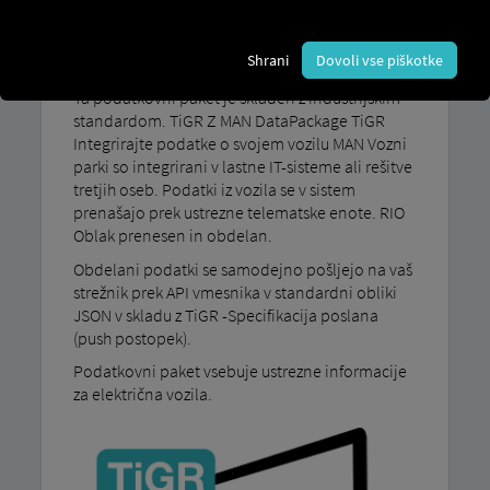
Zagotavljanje podatkov po
industrijskih standardih TiGR
Shrani
Dovoli vse piškotke
Ta podatkovni paket je skladen z industrijskim
standardom. TiGR Z MAN DataPackage TiGR
Integrirajte podatke o svojem vozilu MAN Vozni
parki so integrirani v lastne IT-sisteme ali rešitve
tretjih oseb. Podatki iz vozila se v sistem
prenašajo prek ustrezne telematske enote. RIO
Oblak prenesen in obdelan.
Obdelani podatki se samodejno pošljejo na vaš
strežnik prek API vmesnika v standardni obliki
JSON v skladu z TiGR -Specifikacija poslana
(push postopek).
Podatkovni paket vsebuje ustrezne informacije
za električna vozila.