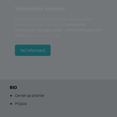
Telematske omarice
Preprosta digitalizacija vašega voznega parka:
Telematske enote omogočajo
učinkovito
upravljanje voznega parka
in
učinkovito uporabo
vozil
za celoten vozni park.
Več informacij
RIO
Center za stranke
Prijava