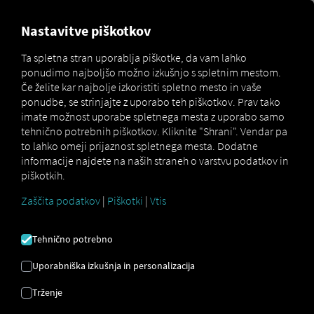
MARKETPLACE
PREGLED
Nastavitve piškotkov
Ta spletna stran uporablja piškotke, da vam lahko
ponudimo najboljšo možno izkušnjo s spletnim mestom.
MAN
MAN DataPackage
Če želite kar najbolje izkoristiti spletno mesto in vaše
Marketplace
DigitalServices
TiGR
ponudbe, se strinjajte z uporabo teh piškotkov. Prav tako
imate možnost uporabe spletnega mesta z uporabo samo
tehnično potrebnih piškotkov. Kliknite "Shrani". Vendar pa
to lahko omeji prijaznost spletnega mesta. Dodatne
informacije najdete na naših straneh o varstvu podatkov in
piškotkih.
Zaščita podatkov
|
Piškotki
|
Vtis
MAN
Tehnično potrebno
DATAPACKAGE
Uporabniška izkušnja in personalizacija
TIGR
Trženje