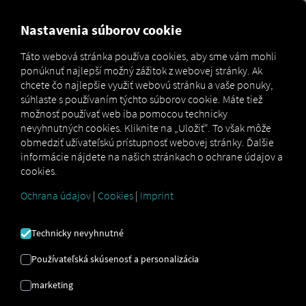
MARKETPLACE
PREHĽAD
Nastavenia súborov cookie
Táto webová stránka používa cookies, aby sme vám mohli
ponúknuť najlepší možný zážitok z webovej stránky. Ak
Marketplace
Connectors
AdmMit Connect
chcete čo najlepšie využiť webovú stránku a vaše ponuky,
súhlaste s používaním týchto súborov cookie. Máte tiež
možnosť používať web iba pomocou technicky
nevyhnutných cookies. Kliknite na „Uložiť“. To však môže
obmedziť užívateľskú prístupnosť webovej stránky. Ďalšie
ADMMIT PRIPOJIŤ
informácie nájdete na našich stránkach o ochrane údajov a
cookies.
Ochrana údajov
|
Cookies
|
Imprint
Integrácia externého poskytovateľa
Už využívate služby
AdmMit AS
?
Túto
Technicky nevyhnutné
službu môžete rozšíriť o dáta z našich
služieb
. Potrebujete len prístup k
Používateľská skúsenosť a personalizácia
platforme RIO
a účet
AdmMit AS
.
marketing