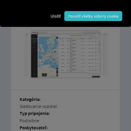
Vysvetlenie, ako si
jednoducho pripojiť
vozidlá sami,
nájdete v našich
Uložiť
Povoliť všetky súbory cookie
podrobných pokynoch.
Kategória:
Sledovanie vozidiel
Typ pripojenia:
Podrobne
Poskytovateľ: