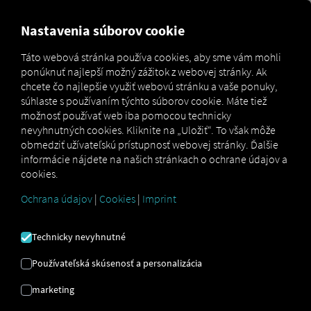
MARKETPLACE
PREHĽAD
Nastavenia súborov cookie
Táto webová stránka používa cookies, aby sme vám mohli
ponúknuť najlepší možný zážitok z webovej stránky. Ak
Marketplace
Connectors
CO3 Connect
chcete čo najlepšie využiť webovú stránku a vaše ponuky,
súhlaste s používaním týchto súborov cookie. Máte tiež
možnosť používať web iba pomocou technicky
nevyhnutných cookies. Kliknite na „Uložiť“. To však môže
obmedziť užívateľskú prístupnosť webovej stránky. Ďalšie
CO3 CONNECT
informácie nájdete na našich stránkach o ochrane údajov a
cookies.
Ochrana údajov
|
Cookies
|
Imprint
Integrácia externého poskytovateľa
Máte vo svojom vozovom parku vozidlá
Technicky nevyhnutné
tejto značky? Potom ich prepojte priamo s
platformou RIO
a zobrazte ich polohu na
Používateľská skúsenosť a personalizácia
mape RIO
. Potrebujete len účet
RIO
a
marketing
aspoň jedno kompatibilné vozidlo
, ktoré
je už aktívne v druhom systéme.