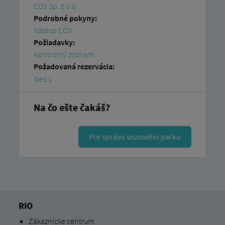
CO3 Sp. z o.o.
Podrobné pokyny:
Nástup CO3
Požiadavky:
Kontrolný zoznam
Požadovaná rezervácia:
Geo L
Na čo ešte čakáš?
Pre správu vozového parku
RIO
Zákaznícke centrum