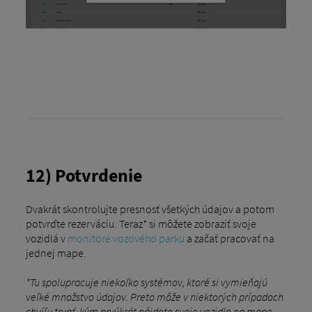
12) Potvrdenie
Dvakrát skontrolujte presnosť všetkých údajov a potom
potvrďte rezerváciu. Teraz* si môžete zobraziť svoje
vozidlá v
monitore vozového parku
a začať pracovať na
jednej mape.
*Tu spolupracuje niekoľko systémov, ktoré si vymieňajú
veľké množstvo údajov. Preto môže v niektorých prípadoch
chvíľu trvať, kým prvýkrát nájdete svoje vozidlo na mape.