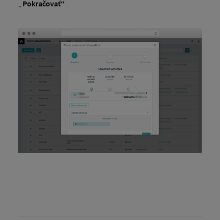
„
Pokračovať“
.