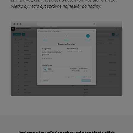
Všetko by malo byť správne najneskôr do hodiny.
Prajeme vám veľa úspechov pri prepájaní vašich