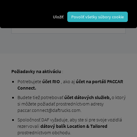
Uložiť
Povoliť všetky súbory cookie
Požiadavky na aktiváciu
:
Potrebujete
účet
RIO
, ako aj
účet na portáli PACCAR
Connect.
Budete tiež potrebovať
účet dátových služieb,
o ktorý
si môžete požiadať prostredníctvom adresy
paccar.connect@daftrucks.com.
Spoločnosť DAF vyžaduje, aby ste si pre svoje vozidlá
rezervovali
dátový balík Location & Tailored
prostredníctvom obchodu.