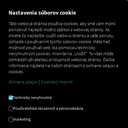
MARKETPLACE
PREHĽAD
Nastavenia súborov cookie
Táto webová stránka používa cookies, aby sme vám mohli
ponúknuť najlepší možný zážitok z webovej stránky. Ak
Marketplace
Connectors
Daf Connect
How to
chcete čo najlepšie využiť webovú stránku a vaše ponuky,
súhlaste s používaním týchto súborov cookie. Máte tiež
možnosť používať web iba pomocou technicky
nevyhnutných cookies. Kliknite na „Uložiť“. To však môže
Nástup do DAF
obmedziť užívateľskú prístupnosť webovej stránky. Ďalšie
informácie nájdete na našich stránkach o ochrane údajov a
cookies.
Podrobné pokyny na ošetrenie
Ochrana údajov
|
Cookies
|
Imprint
vašich vozidiel RIO pripojiť sa.
Technicky nevyhnutné
Používateľská skúsenosť a personalizácia
marketing