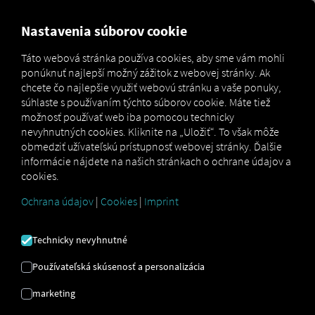
MARKETPLACE
PREHĽAD
Nastavenia súborov cookie
Táto webová stránka používa cookies, aby sme vám mohli
ponúknuť najlepší možný zážitok z webovej stránky. Ak
Marketplace
Connectors
Idem Connect
How to
chcete čo najlepšie využiť webovú stránku a vaše ponuky,
súhlaste s používaním týchto súborov cookie. Máte tiež
možnosť používať web iba pomocou technicky
nevyhnutných cookies. Kliknite na „Uložiť“. To však môže
IDEM NÁSTUP
obmedziť užívateľskú prístupnosť webovej stránky. Ďalšie
informácie nájdete na našich stránkach o ochrane údajov a
cookies.
Podrobné pokyny na prispôsobenie
Ochrana údajov
|
Cookies
|
Imprint
vašich prívesov RIO pripojiť sa.
Technicky nevyhnutné
Používateľská skúsenosť a personalizácia
marketing