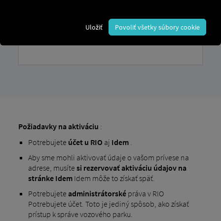
Uložiť
Povoliť všetky súbory cookie
Požiadavky na aktiváciu
:
Potrebujete
účet
u RIO
aj
Idem
.
Aby sme mohli aktivovať údaje o vašom prívese na
adrese, musíte
si rezervovať aktiváciu údajov na
stránke Idem
Idem môže to získať späť.
Potrebujete
administrátorské
práva v RIO
Potrebujete účet. Toto je jediný spôsob, ako získať
prístup k správe vozového parku.