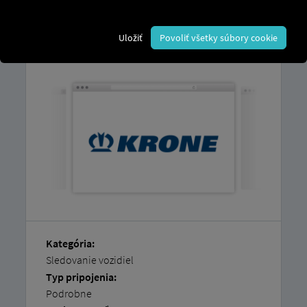
jeden kompatibilný príves.
Vysvetlenie, ako si jednoducho pripojiť
Uložiť
Povoliť všetky súbory cookie
vozidlá sami, nájdete v našich podrobných
pokynoch.
Kategória:
Sledovanie vozidiel
Typ pripojenia:
Podrobne