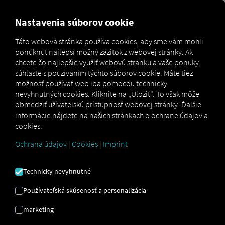
MARKETPLACE
PREHĽAD
Nastavenia súborov cookie
Táto webová stránka používa cookies, aby sme vám mohli
ponúknuť najlepší možný zážitok z webovej stránky. Ak
Marketplace
Connectors
KRONE Connect
chcete čo najlepšie využiť webovú stránku a vaše ponuky,
súhlaste s používaním týchto súborov cookie. Máte tiež
možnosť používať web iba pomocou technicky
nevyhnutných cookies. Kliknite na „Uložiť“. To však môže
obmedziť užívateľskú prístupnosť webovej stránky. Ďalšie
KRONE TELEMATICKÉ
informácie nájdete na našich stránkach o ochrane údajov a
cookies.
PRIPOJENIE
Ochrana údajov
|
Cookies
|
Imprint
Integrácia externého poskytovateľa
Technicky nevyhnutné
Máte vo svojom vozovom parku prívesy od
Používateľská skúsenosť a personalizácia
nášho partnera
KRONE
? Potom ich prepojte
priamo s
platformou RIO
a zobrazte ich polohu
marketing
na
mape RIO
. Potrebujete len účet
RIO
a aspoň