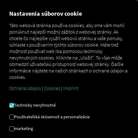
MARKETPLACE
PREHĽAD
Nastavenia súborov cookie
Táto webová stránka používa cookies, aby sme vám mohli
ponúknuť najlepší možný zážitok z webovej stránky. Ak
Opentach Smart Analysis
chcete čo najlepšie využiť webovú stránku a vaše ponuky,
Marketplace
Connectors
Connect
súhlaste s používaním týchto súborov cookie. Máte tiež
možnosť používať web iba pomocou technicky
nevyhnutných cookies. Kliknite na „Uložiť“. To však môže
obmedziť užívateľskú prístupnosť webovej stránky. Ďalšie
informácie nájdete na našich stránkach o ochrane údajov a
OPENTACH SMART
cookies.
ANALYSIS PRIPOJIŤ
Ochrana údajov
|
Cookies
|
Imprint
Technicky nevyhnutné
Integrácia externého poskytovateľa
Používateľská skúsenosť a personalizácia
Už využívate služby nášho partnera
Openservices Consultoria en Transportes
marketing
SL
?
Túto službu si môžete rozšíriť o údaje