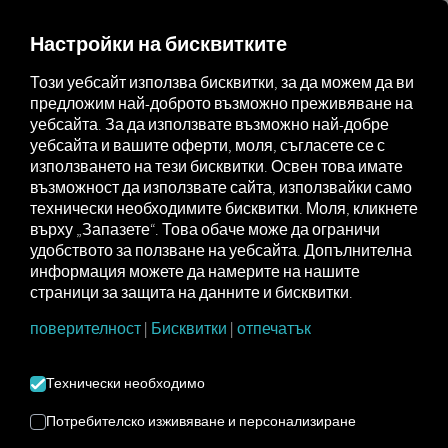
MARKETPLACE
ПРЕГЛЕД
Настройки на бисквитките
Този уебсайт използва бисквитки, за да можем да ви
предложим най-доброто възможно преживяване на
Marketplace
Connectors
CO2OPT Connect
уебсайта. За да използвате възможно най-добре
уебсайта и вашите оферти, моля, съгласете се с
използването на тези бисквитки. Освен това имате
възможност да използвате сайта, използвайки само
технически необходимите бисквитки. Моля, кликнете
CO2OPT CONNECT
върху „Запазете“. Това обаче може да ограничи
удобството за ползване на уебсайта. Допълнителна
информация можете да намерите на нашите
Интеграция на външен доставчик
страници за защита на данните и бисквитки.
поверителност
|
Бисквитки
|
отпечатък
Вече използвате услугите на
CO2OPT
GmbH
? Тогава можете
да разширите
тази услуга с данни от нашите
Технически необходимо
услуги
. Всичко, от което се нуждаете,
е достъп до
платформата RIO
и
Потребителско изживяване и персонализиране
акаунт в
CO2OPT GmbH
.