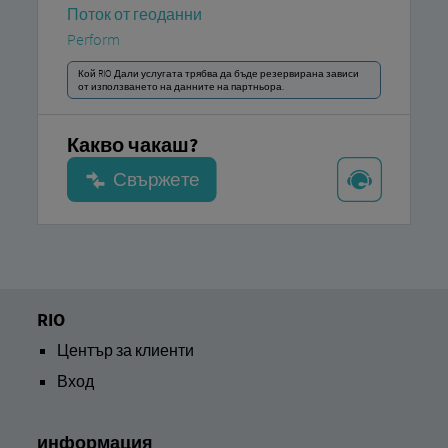
Поток от геоданни
Perform
Кой RIO Дали услугата трябва да бъде резервирана зависи
от използването на данните на партньора.
Какво чакаш?
RIO
Център за клиенти
Вход
информация