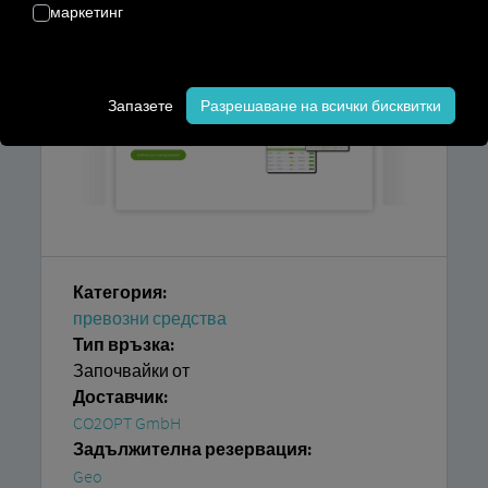
маркетинг
Запазете
Разрешаване на всички бисквитки
Категория:
превозни средства
Тип връзка:
Започвайки от
Доставчик:
CO2OPT GmbH
Задължителна резервация:
Geo