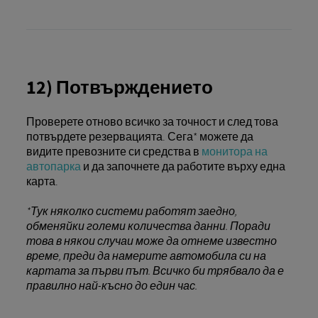
12) Потвърждението
Проверете отново всичко за точност и след това
потвърдете резервацията. Сега* можете да
видите превозните си средства в
монитора на
автопарка
и да започнете да работите върху една
карта.
*Тук няколко системи работят заедно,
обменяйки големи количества данни. Поради
това в някои случаи може да отнеме известно
време, преди да намерите автомобила си на
картата за първи път. Всичко би трябвало да е
правилно най-късно до един час.