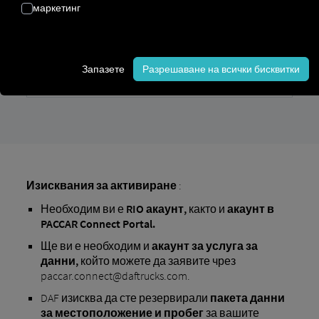
маркетинг
Запазете
Разрешаване на всички бисквитки
Изисквания за активиране
:
Необходим ви е
RIO
акаунт,
както и
акаунт в
PACCAR Connect Portal.
Ще ви е необходим и
акаунт за услуга за
данни,
който можете да заявите чрез
paccar.connect@daftrucks.com.
DAF изисква да сте резервирали
пакета данни
за местоположение и пробег
за вашите