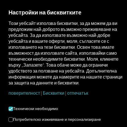
MARKETPLACE
ПРЕГЛЕД
Настройки на бисквитките
Този уебсайт използва бисквитки, за да можем да ви
предложим най-доброто възможно преживяване на
Marketplace
Connectors
Daf Connect
How to
уебсайта. За да използвате възможно най-добре
уебсайта и вашите оферти, моля, съгласете се с
използването на тези бисквитки. Освен това имате
възможност да използвате сайта, използвайки само
DAF Onboarding
технически необходимите бисквитки. Моля, кликнете
върху „Запазете“. Това обаче може да ограничи
удобството за ползване на уебсайта. Допълнителна
Инструкции стъпка по стъпка за
информация можете да намерите на нашите страници
за защита на данните и бисквитки.
оборудване на вашите превозни
средства RIO да се свържа.
поверителност
|
Бисквитки
|
отпечатък
Технически необходимо
Потребителско изживяване и персонализиране