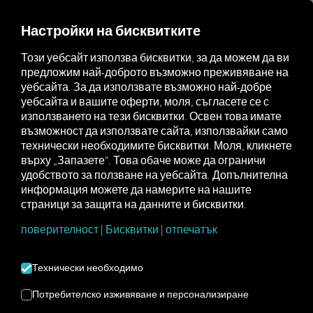
MARKETPLACE
ПРЕГЛЕД
Настройки на бисквитките
Този уебсайт използва бисквитки, за да можем да ви
предложим най-доброто възможно преживяване на
Marketplace
Connectors
IDHA Connect
уебсайта. За да използвате възможно най-добре
уебсайта и вашите оферти, моля, съгласете се с
използването на тези бисквитки. Освен това имате
възможност да използвате сайта, използвайки само
технически необходимите бисквитки. Моля, кликнете
IDHA CONNECT
върху „Запазете“. Това обаче може да ограничи
удобството за ползване на уебсайта. Допълнителна
информация можете да намерите на нашите
Интеграция на външен доставчик
страници за защита на данните и бисквитки.
поверителност
|
Бисквитки
|
отпечатък
Използвате ли
IDHA Online Service
от
IDHA Sweden AB
? Тогава можете
да
подобрите тази услуга с данни от
Технически необходимо
нашите услуги
. Всичко, от което се
нуждаете, е достъп до
платформата
Потребителско изживяване и персонализиране
RIO
и акаунт в
IDHA Sweden AB
.