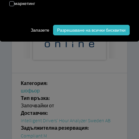
маркетинг
Запазете
Разрешаване на всички бисквитки
Категория:
шофьор
Тип връзка:
Започвайки от
Доставчик:
Intelligent Drivers' Hour Analyzer Sweden AB
Задължителна резервация:
Compliant M