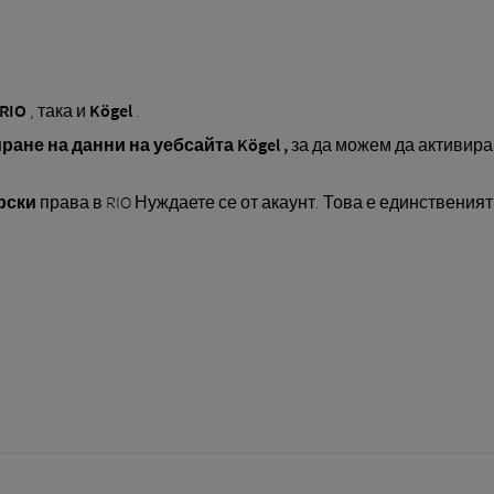
 RIO
, така и
Kögel
.
ане на данни на уебсайта Kögel ,
за да можем да активира
рски
права в RIO Нуждаете се от акаунт. Това е единственият