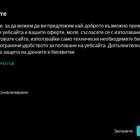
MAN DIGITALSERVICES
CONNECTORS
те
ки, за да можем да ви предложим най-доброто възможно преж
уебсайта и вашите оферти, моля, съгласете се с използване
звате сайта, използвайки само технически необходимите бис
а ограничи удобството за ползване на уебсайта. Допълните
 защита на данните и бисквитки.
ечатък
nnect
How to
рсонализиране
ЮЧВАНЕ
Запазете