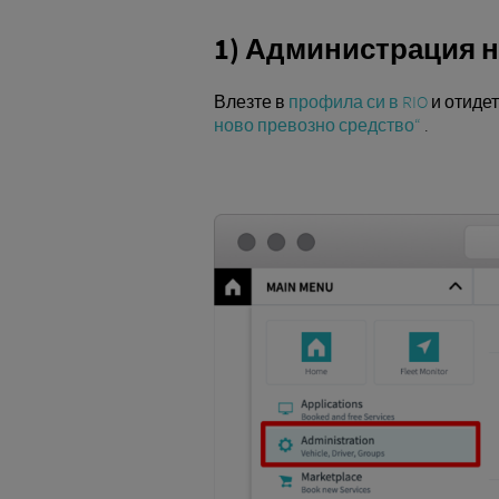
1) Администрация 
Влезте в
профила си в RIO
и отидет
ново превозно средство“
.