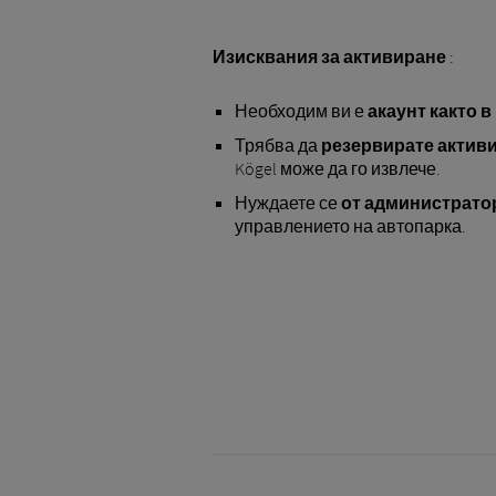
Изисквания за активиране
:
Необходим ви е
акаунт
както в
Трябва да
резервирате активир
Kögel може да го извлече.
Нуждаете се
от администрато
управлението на автопарка.