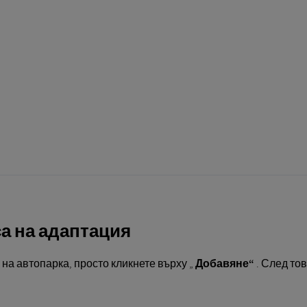
са на адаптация
на автопарка, просто кликнете върху „
Добавяне“
. След тов