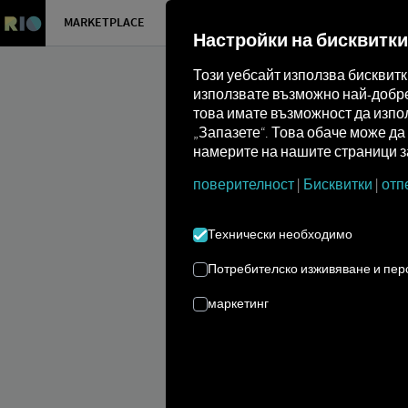
MARKETPLACE
ПРЕГЛЕД
Настройки на бисквитки
Този уебсайт използва бисквит
използвате възможно най-добре 
това имате възможност да изпол
„Запазете“. Това обаче може д
намерите на нашите страници за
поверителност
|
Бисквитки
|
отп
Marketplace
Connectors
Koegel Co
Технически необходимо
Потребителско изживяване и пе
маркетинг
KÖGEL ВКЛ