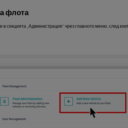
на флота
е в секцията „Администрация“ чрез главното меню, след ко