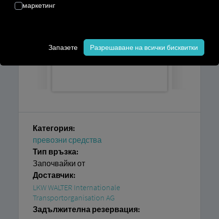
маркетинг
Запазете
Разрешаване на всички бисквитки
Категория:
превозни средства
Тип връзка:
Започвайки от
Доставчик:
LKW WALTER Internationale
Transportorganisation AG
Задължителна резервация: