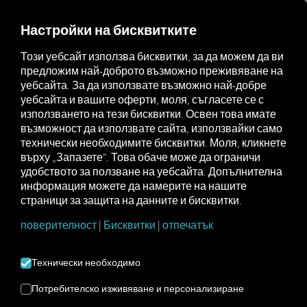
MARKETPLACE
ПРЕГЛЕД
Настройки на бисквитките
Този уебсайт използва бисквитки, за да можем да ви
предложим най-доброто възможно преживяване на
Marketplace
Connectors
LKW Walter Connect
уебсайта. За да използвате възможно най-добре
уебсайта и вашите оферти, моля, съгласете се с
използването на тези бисквитки. Освен това имате
възможност да използвате сайта, използвайки само
технически необходимите бисквитки. Моля, кликнете
КАМИОНИ WALTER
върху „Запазете“. Това обаче може да ограничи
удобството за ползване на уебсайта. Допълнителна
CONNECT
информация можете да намерите на нашите
страници за защита на данните и бисквитки.
Интеграция на външен доставчик
поверителност
|
Бисквитки
|
отпечатък
Вече използвате услугите на нашия
Технически необходимо
партньор
LKW Walter
? Тогава вече можете
да разширите тази услуга с данни от
Потребителско изживяване и персонализиране
нашите услуги.