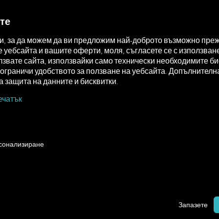
MAN DIGITALSERVICES
CONNECTORS
те
ки, за да можем да ви предложим най-доброто възможно преж
уебсайта и вашите оферти, моля, съгласете се с използване
звате сайта, използвайки само технически необходимите бис
а ограничи удобството за ползване на уебсайта. Допълните
 защита на данните и бисквитки.
ечатък
рсонализиране
Запазете