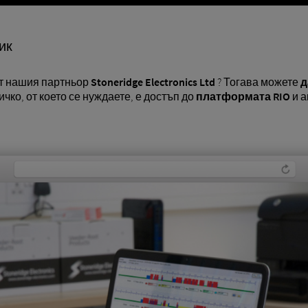
ик
т нашия партньор
Stoneridge Electronics Ltd
? Тогава можете
д
ичко, от което се нуждаете, е достъп до
платформата RIO
и а