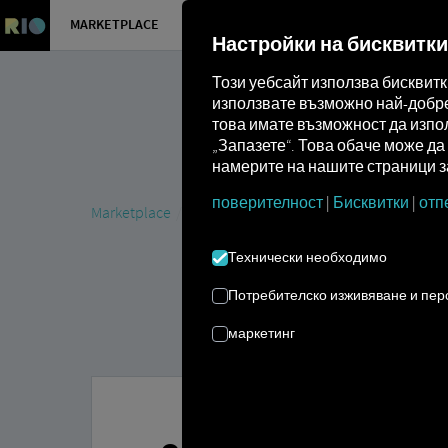
MARKETPLACE
ПРЕГЛЕД
Настройки на бисквитки
Този уебсайт използва бисквит
използвате възможно най-добре 
това имате възможност да изпол
„Запазете“. Това обаче може д
намерите на нашите страници за
поверителност
|
Бисквитки
|
отп
Marketplace
Connectors
OPTAC3 Connect
Технически необходимо
Потребителско изживяване и пе
маркетинг