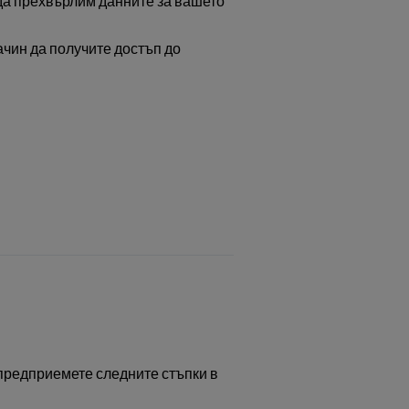
 да прехвърлим данните за вашето
ачин да получите достъп до
 предприемете следните стъпки в