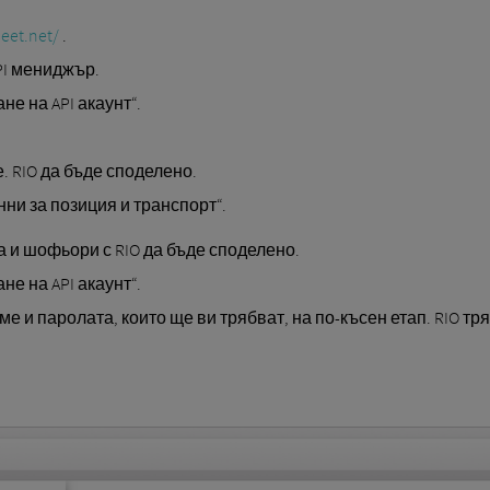
leet.net/
.
PI мениджър.
е на API акаунт“.
. RIO да бъде споделено.
ни за позиция и транспорт“.
 и шофьори с RIO да бъде споделено.
е на API акаунт“.
е и паролата, които ще ви трябват, на по-късен етап. RIO тр