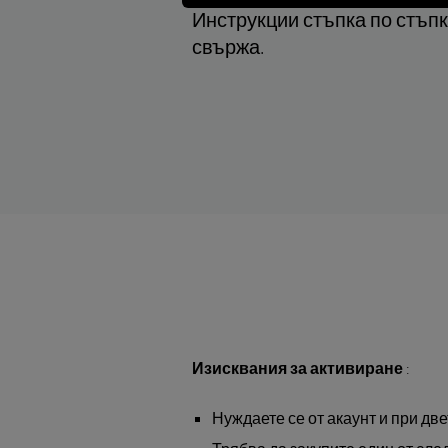
Инструкции стъпка по стъпк
свържа.
Изисквания за активиране
:
Нуждаете се от акаунт и при две