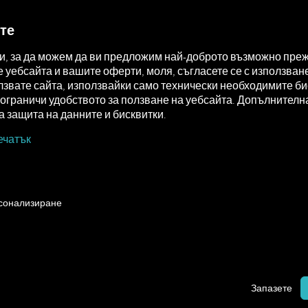
MAN DIGITALSERVICES
CONNECTORS
те
ки, за да можем да ви предложим най-доброто възможно преж
уебсайта и вашите оферти, моля, съгласете се с използване
звате сайта, използвайки само технически необходимите бис
а ограничи удобството за ползване на уебсайта. Допълните
 защита на данните и бисквитки.
ечатък
onnect
How to
рсонализиране
ЛЮЧВАНЕ
Запазете