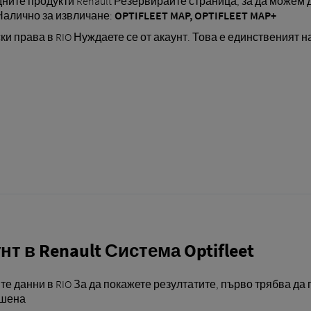
дните продукти Renault Резервирайте страница, за да можем
Налично за извличане:
OPTIFLEET MAP, OPTIFLEET MAP+
и права в RIO Нуждаете се от акаунт. Това е единственият н
нт в Renault Система Optifleet
те данни в RIO За да покажете резултатите, първо трябва да
ршена