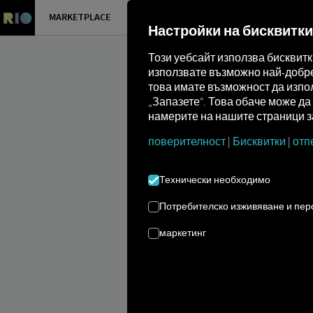
MARKETPLACE
ПРЕГЛЕД
Настройки на бисквитки
Този уебсайт използва бисквит
използвате възможно най-добре 
това имате възможност да изпол
„Запазете“. Това обаче може д
намерите на нашите страници за
поверителност
|
Бисквитки
|
отп
Marketplace
Connectors
Renault C
Технически необходимо
Потребителско изживяване и пе
маркетинг
RENAULT ВК