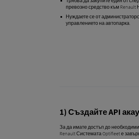
Трябва да закупите един от сле
превозно средство към Renault 
Нуждаете се от администраторск
управлението на автопарка.
1) Създайте API акау
За да имате достъп до необходими
Renault Системата Optifleet е завъ