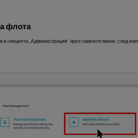
на флота
е в секцията „Администрация“ чрез главното меню, след ко