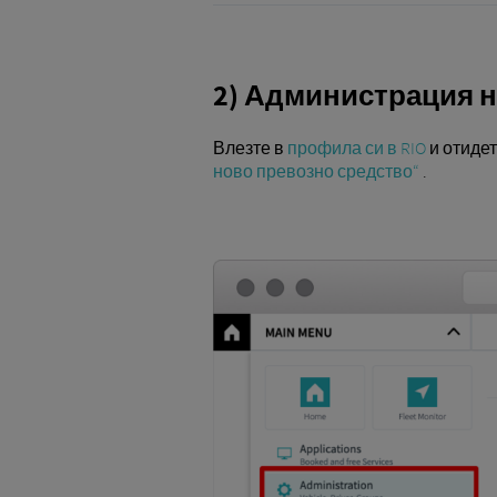
2) Администрация 
Влезте в
профила си в RIO
и отидет
ново превозно средство“
.