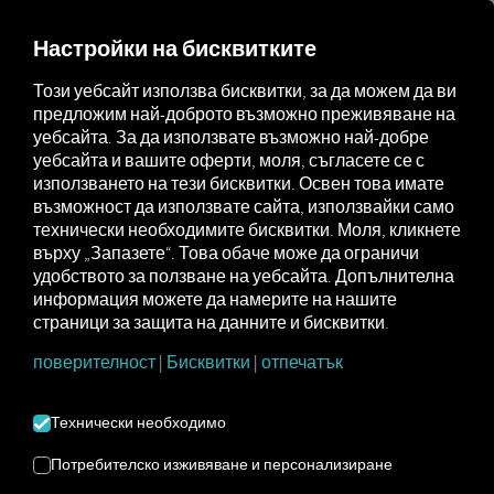
MARKETPLACE
ПРЕГЛЕД
Настройки на бисквитките
Този уебсайт използва бисквитки, за да можем да ви
предложим най-доброто възможно преживяване на
Marketplace
Connectors
tacholog² Connect
уебсайта. За да използвате възможно най-добре
уебсайта и вашите оферти, моля, съгласете се с
използването на тези бисквитки. Освен това имате
възможност да използвате сайта, използвайки само
технически необходимите бисквитки. Моля, кликнете
TACHOLOG²
върху „Запазете“. Това обаче може да ограничи
удобството за ползване на уебсайта. Допълнителна
СВЪРЗВАНЕ
информация можете да намерите на нашите
страници за защита на данните и бисквитки.
Интеграция на външен доставчик
поверителност
|
Бисквитки
|
отпечатък
2
Вече използвате продукта
tacholog
Технически необходимо
от
TachoEASY AG
? Тогава можете
да
разширите тази услуга с данни от
Потребителско изживяване и персонализиране
нашите услуги
. Всичко, от което се