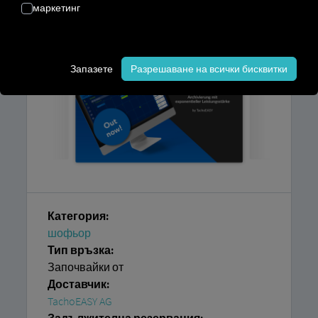
нуждаете, е достъп до
платформата
маркетинг
RIO
и акаунт в
TachoEASY AG
.
Запазете
Разрешаване на всички бисквитки
Категория:
шофьор
Тип връзка:
Започвайки от
Доставчик:
TachoEASY AG