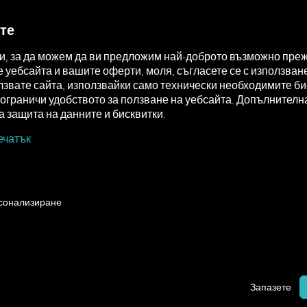
MAN DIGITALSERVICES
CONNECTORS
те
ки, за да можем да ви предложим най-доброто възможно преж
уебсайта и вашите оферти, моля, съгласете се с използване
звате сайта, използвайки само технически необходимите бис
а ограничи удобството за ползване на уебсайта. Допълните
 защита на данните и бисквитки.
ечатък
nect
How to
рсонализиране
ЮЧВАНЕ
Запазете