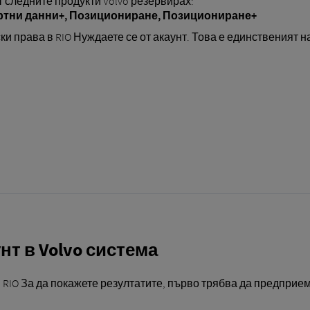
т следните продукти Volvo резервирах:
тни данни+,
Позициониране,
Позициониране+
и права в RIO Нуждаете се от акаунт. Това е единственият н
нт в Volvo система
RIO За да покажете резултатите, първо трябва да предприем