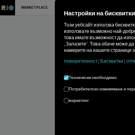
MARKETPLACE
ПРЕГЛЕД
Настройки на бисквитки
Този уебсайт използва бисквит
използвате възможно най-добре 
това имате възможност да изпол
„Запазете“. Това обаче може д
намерите на нашите страници за
поверителност
|
Бисквитки
|
отп
Marketplace
Connectors
Volvo Con
Технически необходимо
Потребителско изживяване и пе
маркетинг
VOLVO ВКЛ