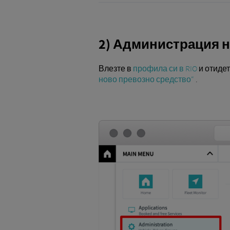
2) Администрация 
Влезте в
профила си в RIO
и отидет
ново превозно средство“
.