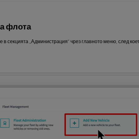
на флота
е в секцията „Администрация“ чрез главното меню, след ко