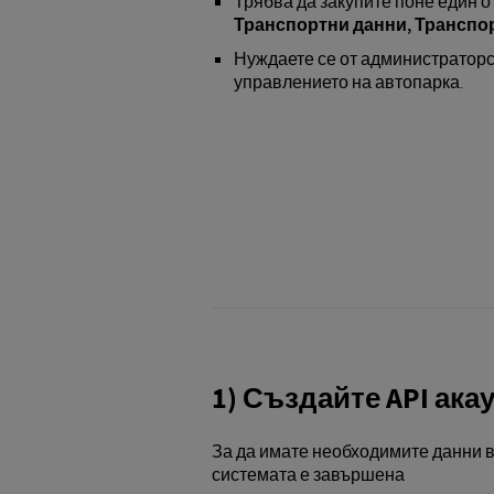
Трябва да закупите поне един о
Транспортни данни,
Транспор
Нуждаете се от администраторск
управлението на автопарка.
1) Създайте API акау
За да имате необходимите данни в 
системата е завършена