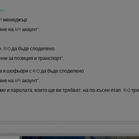
om
.
PI мениджър.
е на API акаунт“.
. RIO да бъде споделено.
ни за позиция и транспорт“.
 и шофьори с RIO да бъде споделено.
е на API акаунт“.
е и паролата, които ще ви трябват, на по-късен етап. RIO тр